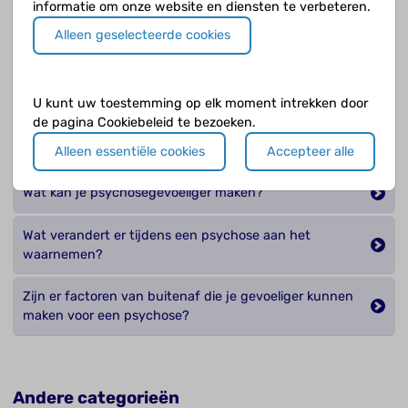
informatie om onze website en diensten te verbeteren.
Waardoor krijg je een psychose?
Alleen geselecteerde cookies
Wat is de rol van dopamine bij een psychose?
U kunt uw toestemming op elk moment intrekken door
Wat is dopamine?
de pagina Cookiebeleid te bezoeken.
Wat is waarnemen?
Alleen essentiële cookies
Accepteer alle
Wat kan je psychosegevoeliger maken?
Wat verandert er tijdens een psychose aan het
waarnemen?
Zijn er factoren van buitenaf die je gevoeliger kunnen
maken voor een psychose?
Andere categorieën