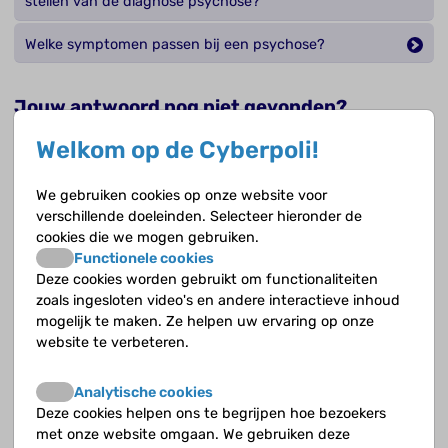
stellen van de diagnose psychose?
Welke symptomen passen bij een psychose?
Jouw antwoord nog niet gevonden?
Op de Cyberpoli kan je jouw vraag stellen aan een
Welkom op de Cyberpoli!
deskundige!
We gebruiken cookies op onze website voor
verschillende doeleinden. Selecteer hieronder de
Stel je vraag
cookies die we mogen gebruiken.
Functionele cookies
Deze cookies worden gebruikt om functionaliteiten
zoals ingesloten video's en andere interactieve inhoud
Opvolgende vragen
mogelijk te maken. Ze helpen uw ervaring op onze
website te verbeteren.
Hoe neem je waar?
Analytische cookies
Speelt de ontwikkeling van kind naar volwassene een
Deze cookies helpen ons te begrijpen hoe bezoekers
rol bij buitengewone ervaringen?
met onze website omgaan. We gebruiken deze