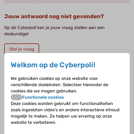
Jouw antwoord nog niet gevonden?
Op de Cyberpoli kan je jouw vraag stellen aan een
deskundige!
Stel je vraag
Welkom op de Cyberpoli!
Opvolgende vragen
We gebruiken cookies op onze website voor
verschillende doeleinden. Selecteer hieronder de
cookies die we mogen gebruiken.
Hoe wordt de diagnose sikkelcelziekte gesteld?
Functionele cookies
Deze cookies worden gebruikt om functionaliteiten
Kan je sikkelcelziekte ook met een bloedtest
zoals ingesloten video's en andere interactieve inhoud
aantonen?
mogelijk te maken. Ze helpen uw ervaring op onze
website te verbeteren.
Wanneer moet je aan sikkelcelziekte denken?