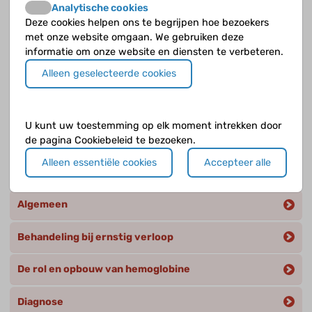
Analytische cookies
Wanneer ontstaan de eerste klachten van
Deze cookies helpen ons te begrijpen hoe bezoekers
sikkelcelziekte eigenlijk?
met onze website omgaan. We gebruiken deze
informatie om onze website en diensten te verbeteren.
Wanneer vindt de hielprikscreening plaats?
Alleen geselecteerde cookies
Wat is het voordeel van de opname van sikkelcelziekte
in de hielprik?
U kunt uw toestemming op elk moment intrekken door
de pagina Cookiebeleid te bezoeken.
Alleen essentiële cookies
Accepteer alle
Andere categorieën
Algemeen
Behandeling bij ernstig verloop
De rol en opbouw van hemoglobine
Diagnose