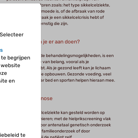
verschillende factoren zoals: het type sikkelcelziekte,
hoe erg je bloedarmoede is, of de afbraak van rode
bloedcellen, hoe vaak je een sikkelcelcrisis hebt of
infecties, en hoe ernstig die zijn.
 Selecteer
Wat kun je er aan doen?
s
Naast verschillende behandelingsmogelijkheden, is een
te begrijpen
gezonde leefwijze van belang, vooral als je
 website
sikkelcelziekte hebt. Als je gezond leeft kan je lichaam
eze
een goede conditie opbouwen. Gezonde voeding, veel
ite en
drinken, op tijd naar bed en sporten helpen hieraan mee.
De diagnose
De diagnose sikkelcelziekte kan gesteld worden op
verschillende manieren; met de hielprikscreening vlak
na de geboorte, door antenataal genetisch onderzoek
of door genetisch familieonderzoek of door
ebeleid te
bloedonderzoek bij de patiënt zelf.