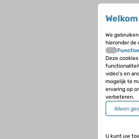
Welkom 
We gebruiken 
hieronder de
Functio
Deze cookies
functionalite
video's en an
mogelijk te 
ervaring op o
verbeteren.
Alleen ge
U kunt uw to