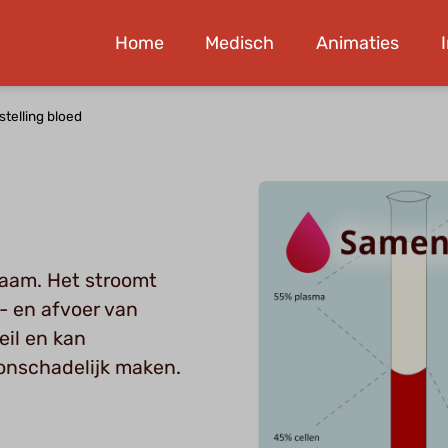
Home
Medisch
Animaties
telling bloed
haam. Het stroomt
n- en afvoer van
eil en kan
 onschadelijk maken.