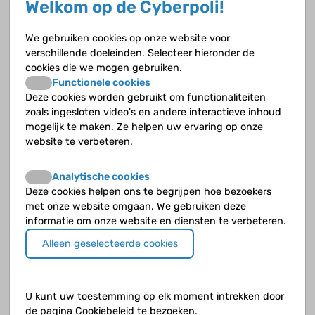
Welkom op de Cyberpoli!
niet zo geweest was.
We gebruiken cookies op onze website voor
Hoe is het verder met je leven?
verschillende doeleinden. Selecteer hieronder de
Ik heb sinds tweeëneenhalf jaar een vriend. Voor mijn
cookies die we mogen gebruiken.
transplantatie ben ik een tijdje alleen geweest. Ik heb toen
Functionele cookies
wel nog even verkering gehad, maar dat ging uit omdat hij
Deze cookies worden gebruikt om functionaliteiten
ver weg woonde en ik steeds zieker werd. Mijn energie ging
zoals ingesloten video's en andere interactieve inhoud
meer uit naar overleven. Het was een beetje een kalverliefde.
mogelijk te maken. Ze helpen uw ervaring op onze
website te verbeteren.
Je leeft per dag, maar ik zie ook een levenslust die
verder dan die dag wil gaan?
Analytische cookies
Dat klopt. Ik ben wel wat rustiger geworden. Na mijn
Deze cookies helpen ons te begrijpen hoe bezoekers
transplantatie had ik haast, ik wilde niks missen. Dingen die ik
met onze website omgaan. We gebruiken deze
wilde, wilde het liefst zo snel mogelijk doen, want stel je voor
informatie om onze website en diensten te verbeteren.
dat het minder wordt. Veel dingen heb ik al gedaan, ik wilde
Alleen geselecteerde cookies
vooral veel reizen. Dat heeft me een soort rust gegeven.
Doe je aan sport?
U kunt uw toestemming op elk moment intrekken door
Ik doe aan bodysurfen. In de winter niet, maar in de zomer
de pagina Cookiebeleid te bezoeken.