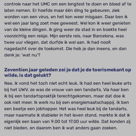
controle naar het UMC om een longtest te doen en bloed af te
laten nemen. Er hoefde maar één ding te gebeuren, ziek
worden van een virus, en het kon weer misgaan. Daar ben ik
wel een jaar lang zoet mee geweest. Wel kon ik weer genieten
van de kleine dingen. Ik ging weer de stad in en boekte heel
voorzichtig een reisje. Mijn eerste reis, naar Barcelona, was
twee uur vliegen, dat durfde ik wel aan. Ik had nooit
nagedacht over de toekomst. Die heb je dan ineens, en dan
denk je: ‘wat nu’?
Zeventien jaar geleden zei je dat je de toerismekant op
wilde, is dat gelukt?
Nee, ik vond het toch niet echt leuk. Ik had een heel leuke arts
bij het UWV, ze was de vrouw van een tandarts. Via haar ben
ik bij een tandartspraktijk terechtgekomen, maar dat doe ik
ook niet meer. Ik werk nu bij een energiemaatschappij. Ik ben
een beetje een jobhopper. Het was heel leuk bij de tandarts,
maar naarmate ik stabieler in het leven stond, merkte ik dat ik
eigenlijk een baan van 9.00 tot 17.00 uur wilde. Dat konden zij
niet bieden, en daarom ben ik wat anders gaan zoeken.