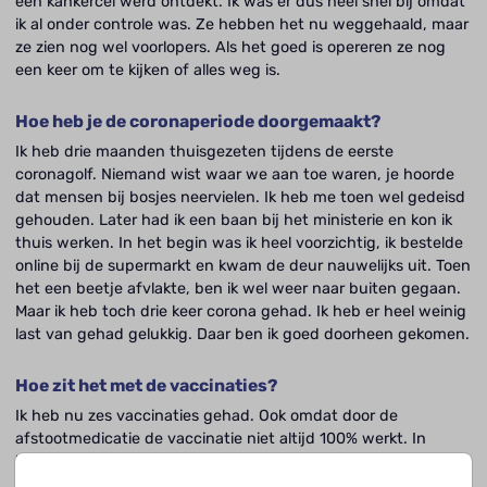
een kankercel werd ontdekt. Ik was er dus heel snel bij omdat
ik al onder controle was. Ze hebben het nu weggehaald, maar
ze zien nog wel voorlopers. Als het goed is opereren ze nog
een keer om te kijken of alles weg is.
Hoe heb je de coronaperiode doorgemaakt?
Ik heb drie maanden thuisgezeten tijdens de eerste
coronagolf. Niemand wist waar we aan toe waren, je hoorde
dat mensen bij bosjes neervielen. Ik heb me toen wel gedeisd
gehouden. Later had ik een baan bij het ministerie en kon ik
thuis werken. In het begin was ik heel voorzichtig, ik bestelde
online bij de supermarkt en kwam de deur nauwelijks uit. Toen
het een beetje afvlakte, ben ik wel weer naar buiten gegaan.
Maar ik heb toch drie keer corona gehad. Ik heb er heel weinig
last van gehad gelukkig. Daar ben ik goed doorheen gekomen.
Hoe zit het met de vaccinaties?
Ik heb nu zes vaccinaties gehad. Ook omdat door de
afstootmedicatie de vaccinatie niet altijd 100% werkt. In
hoeverre het geholpen heeft, weet ik niet, maar ik ben niet
heel ziek geworden. Misschien was het anders gelopen als dat