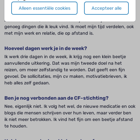
pak ik graag mijn board. Ik doe het niet supervaak. Omdat ik
meer werk en andere dingen ook leuk vind, moet ik mijn tijd
Alleen essentiële cookies
Accepteer alle
verdelen. Ik vind fitness ook heel leuk. Verder kook ik graag en
heb ik een motor, daar kan ik ook mijn ei in kwijt. Ik heb
genoeg dingen die ik leuk vind. Ik moet mijn tijd verdelen, ook
met mijn werk en relatie, die op afstand is.
Hoeveel dagen werk je in de week?
Ik werk drie dagen in de week, ik krijg nog een klein beetje
aanvullende uitkering. Dat was mijn tweede doel na het
reizen, om meer zelfstandig te worden. Dat geeft een fijn
gevoel. De sollicitaties, mijn cv maken, motivatiebrieven, ik
heb alles zelf gedaan.
Ben je nog verbonden aan de CF-stichting?
Nee, eigenlijk niet. Ik volg het wel, de nieuwe medicatie en ook
blogs die mensen schrijven over hun leven, maar verder ben
ik niet meer betrokken. Ik vind het fijn om een beetje afstand
te houden.