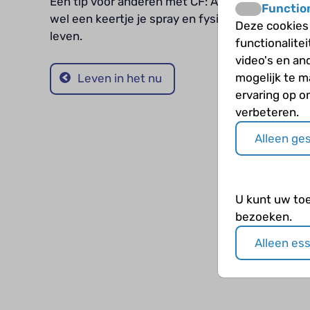
Een tip voor anderen met CF: Als je je goed voel
Functio
wel een keertje je spray en fysio over slaan. En 
Deze cookies
leven.
functionalite
video's en an
mogelijk te 
Leven in het nu
ervaring op o
verbeteren.
Alleen ge
U kunt uw to
bezoeken.
Alleen es