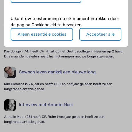
Een longcapaciteit van 130
Joeri (18) zit op 6 VWO op het Gerrit van der Veen college in Amsterdam. Hij
U kunt uw toestemming op elk moment intrekken door
doet dit jaar eindexamen. Joeri is gek op sport. Hij is niet alleen een fanatieke
judoka, maar ook nog eens heel succesvolle.
de pagina Cookiebeleid te bezoeken.
Alleen essentiële cookies
Accepteer alle
Na vijf weken kon ik al weer voetballen.
Kay Jongen (14) heeft CF. Hij zit op het Grotiuscollege in Heerlen op 2 havo.
Drie maanden geleden heeft hij in Groningen nieuwe longen gekregen.
Gewoon leven dankzij een nieuwe long
Kim Clement is 24 jaar en heeft CF. Een half jaar geleden heeft ze een
longtransplantatie gehad.
Interview met Annelie Mooi
Annelie Mooi (25) heeft CF. Ruim twee jaar geleden heeft ze een
longtransplantatie gehad.