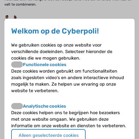
valt te combineren.
Emotioneel moe
Welkom op de Cyberpoli!
Angela (41) en Harrie (45) zijn de ouders van Kay. Ze hebben nog twee
kinderen: Jens van 10 en Gitte van 7. Ze vertellen hoe ze de longtransplantatie
van Kay hebben ervaren.
We gebruiken cookies op onze website voor
verschillende doeleinden. Selecteer hieronder de
cookies die we mogen gebruiken.
Steeds weer zoeken naar evenwicht
Functionele cookies
Deze cookies worden gebruikt om functionaliteiten
Jan (43) en Hanneke Noort (47) zijn de ouders van Tjitte en Jeroen. Samen
zoals ingesloten video's en andere interactieve inhoud
vertellen ze hoe het is om een tweeling met CF te hebben.
mogelijk te maken. Ze helpen uw ervaring op onze
website te verbeteren.
Genieten van de tijd die je hebt
Analytische cookies
Net als haar vriendjes en vriendinnetjes fietst ze iedere dag naar haar school in
Deze cookies helpen ons te begrijpen hoe bezoekers
IJmuiden. Behalve als het regent, dan wordt ze met de auto gebracht. Niets
bijzonders zul je zeggen, maar voor Fenna is het toch een beetje speciaal, ze
met onze website omgaan. We gebruiken deze
heeft namelijk CF.
informatie om onze website en diensten te verbeteren.
Alleen geselecteerde cookies