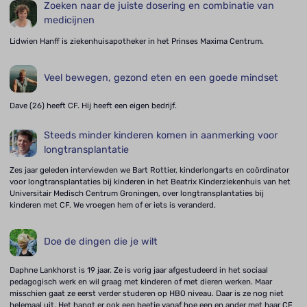
Zoeken naar de juiste dosering en combinatie van
medicijnen
Lidwien Hanff is ziekenhuisapotheker in het Prinses Maxima Centrum.
Veel bewegen, gezond eten en een goede mindset
Dave (26) heeft CF. Hij heeft een eigen bedrijf.
Steeds minder kinderen komen in aanmerking voor
longtransplantatie
Zes jaar geleden interviewden we Bart Rottier, kinderlongarts en coördinator
voor longtransplantaties bij kinderen in het Beatrix Kinderziekenhuis van het
Universitair Medisch Centrum Groningen, over longtransplantaties bij
kinderen met CF. We vroegen hem of er iets is veranderd.
Doe de dingen die je wilt
Daphne Lankhorst is 19 jaar. Ze is vorig jaar afgestudeerd in het sociaal
pedagogisch werk en wil graag met kinderen of met dieren werken. Maar
misschien gaat ze eerst verder studeren op HBO niveau. Daar is ze nog niet
helemaal uit. Het hangt er ook een beetje vanaf hoe een en ander met haar CF