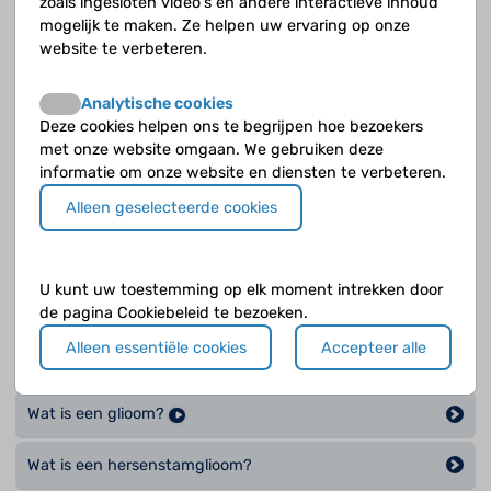
zoals ingesloten video's en andere interactieve inhoud
Wat is een anaplastisch oligoastrocytoom?
mogelijk te maken. Ze helpen uw ervaring op onze
website te verbeteren.
Wat is een anaplastisch oligodendroglioom?
Analytische cookies
Wat is een craniofaryngeoom?
Deze cookies helpen ons te begrijpen hoe bezoekers
met onze website omgaan. We gebruiken deze
Wat is een diffuus astrocytoom?
informatie om onze website en diensten te verbeteren.
Alleen geselecteerde cookies
Wat is een embryonale tumor?
Wat is een ependymoom?
U kunt uw toestemming op elk moment intrekken door
Wat is een germinoom?
de pagina Cookiebeleid te bezoeken.
Alleen essentiële cookies
Accepteer alle
Wat is een glioblastoom?
Wat is een glioom?
Wat is een hersenstamglioom?