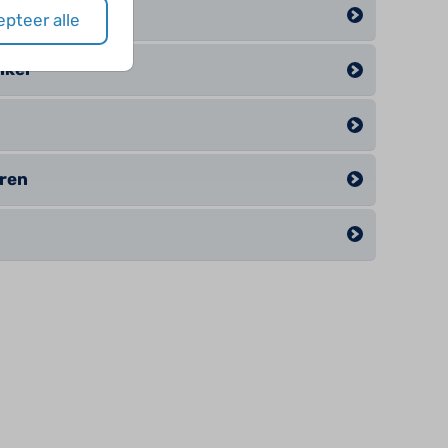
 cel
pteer alle
nker
ren