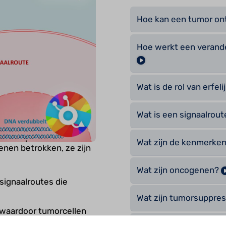
Hoe kan een tumor on
Hoe werkt een verande
Wat is de rol van erfel
Wat is een signaalrou
Wat zijn de kenmerke
enen betrokken, ze zijn
Wat zijn oncogenen?
signaalroutes die
Wat zijn tumorsuppre
 waardoor tumorcellen
Zijn bij de ontwikkeli