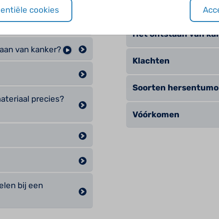
Het ontstaan van een
sentiële cookies
Acce
Het ontstaan van ka
tstaan van kanker?
Klachten
Soorten hersentumo
ateriaal precies?
Vóórkomen
len bij een