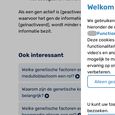
Welkom 
Als een gen actief is (geactiveerd), wordt mee
waarvoor het gen de informatie bezit. Als een ge
We gebruiken 
(geïnactiveerd), wordt minder eiwit aangemaak
hieronder de
informatie bezit.
Functio
Deze cookies
functionalite
video's en an
Ook interessant
mogelijk te 
ervaring op o
Welke genetische factoren en signaalroute spe
verbeteren.
medulloblastoom een rol?
Alleen ge
Waarom zijn de genetische kenmerken van ee
belangrijk?
U kunt uw to
Welke genetische factoren en signaalroute spe
bezoeken.
hooggradig glioom een rol?