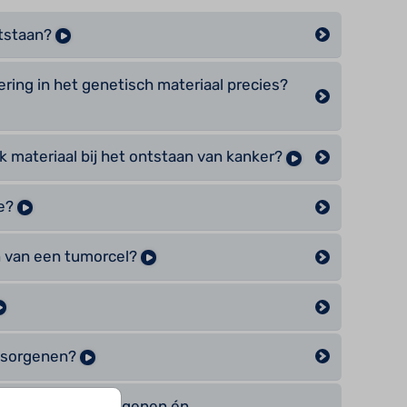
tstaan?
ring in het genetisch materiaal precies?
ijk materiaal bij het ontstaan van kanker?
te?
n van een tumorcel?
ssorgenen?
ng van kanker oncogenen én