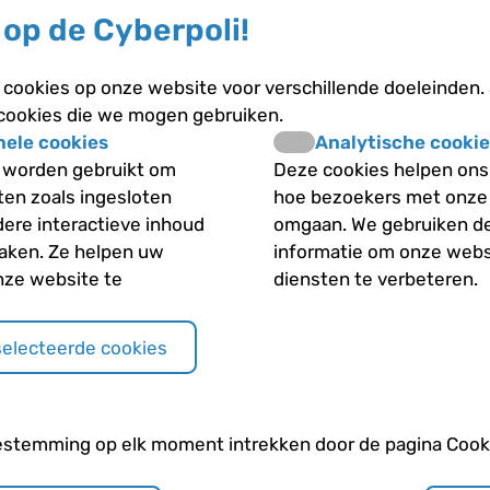
op de Cyberpoli!
tumorsupressorgenen
r eiwit aangemaakt
n niet actief is
cookies op onze website voor verschillende doeleinden.
t waarvoor het gen de
 cookies die we mogen gebruiken.
Andere categori
nele cookies
Analytische cookie
 worden gebruikt om
Deze cookies helpen ons 
iten zoals ingesloten
hoe bezoekers met onze
Behandeling
dere interactieve inhoud
omgaan. We gebruiken d
maken. Ze helpen uw
informatie om onze webs
Diagnose
nze website te
diensten te verbeteren.
len bij een
Hersenen
selecteerde cookies
n tumorcel
Hersentumoren
estemming op elk moment intrekken door de pagina Cooki
Hersentumoren; de v
len bij een