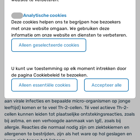
plekken. Ze zitten bijvoorbeeld in lymfeklieren, in lymfoïd
weefsel (langs luchtwegen en darmen) en in de milt. In het
Analytische cookies
lymfoïde weefsel wordt de uitrijping van Tr-cellen
Deze cookies helpen ons te begrijpen hoe bezoekers
gestimuleerd door infecties en specifieke ziektekiemen.
met onze website omgaan. We gebruiken deze
informatie om onze website en diensten te verbeteren.
Immuunsysteem en astma en allergie
Alleen geselecteerde cookies
Bij astma ontstaan er ontstekingsverschijnselen. Deze
ontstaan, bij een bepaalde genetische aanleg, doordat de
eigen afweer wordt geactiveerd, terwijl dit eigenlijk niet zou
moeten. De T-cellen spelen hierbij een belangrijke rol. De
U kunt uw toestemming op elk moment intrekken door
aansturing van Th-1- en Th-2-cellen door Tr-cellen hoort in
de pagina Cookiebeleid te bezoeken.
een gezond lichaam te leiden tot een evenwichtige werking
Alleen essentiële cookies
Accepteer alle
van de Th-1- en Th-2-cellen. Bij onvoldoende werking van de
Tr-cellen en door bepaalde omgevingsfactoren (blootstelling
aan virale infecties en bepaalde micro-organismen op jonge
leeftijd) komen er te veel Th-2-cellen. Té veel actieve Th-2-
cellen kunnen leiden tot plaatselijke ontstekingsreacties, zoals
bij astma, en een verhoogde aanmaak van IgE, zoals bij
allergie. Reacties die normaal nodig zijn om ziektekiemen en
allergenen te bestrijden, zijn als het ware op hol geslagen en