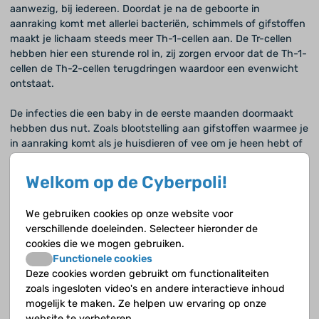
aanwezig, bij iedereen. Doordat je na de geboorte in
aanraking komt met allerlei bacteriën, schimmels of gifstoffen
maakt je lichaam steeds meer Th-1-cellen aan. De Tr-cellen
hebben hier een sturende rol in, zij zorgen ervoor dat de Th-1-
cellen de Th-2-cellen terugdringen waardoor een evenwicht
ontstaat.
De infecties die een baby in de eerste maanden doormaakt
hebben dus nut. Zoals blootstelling aan gifstoffen waarmee je
in aanraking komt als je huisdieren of vee om je heen hebt of
met huisvuil of aarde speelt. Dit zorgt dus voor een grotere rol
van Th-1-cellen en daardoor voor evenwicht in de afweer. En
Welkom op de Cyberpoli!
dat leidt weer tot een gezond lichaam.
We gebruiken cookies op onze website voor
Waar zit de afweer in het lichaam?
verschillende doeleinden. Selecteer hieronder de
Het beenmerg maakt lymfocyten aan, dus ook de B-
cookies die we mogen gebruiken.
lymfocyten. In de zwezerik (orgaan dat achter het borstbeen
Functionele cookies
ligt, medische term: thymus) worden de T-lymfocyten
Deze cookies worden gebruikt om functionaliteiten
gemaakt. Als de cellen goed rijp zijn komen ze in omloop. Om
zoals ingesloten video's en andere interactieve inhoud
de bacterierijke gebieden in het lichaam goed in de gaten te
mogelijk te maken. Ze helpen uw ervaring op onze
kunnen houden, zitten de lymfocyten op diverse strategische
website te verbeteren.