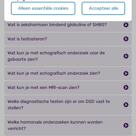
Alleen essentiële cookies
Accepteer alle
Wat is progesteron?
Wat is sekshormoon bindend globuline of SHBG?
Wat is testosteron?
Wat kun je met echografisch onderzoek voor de
geboorte zien?
Wat kun je met echografisch onderzoek zien?
Wat kun je met een MRI-scan zien?
Welke diagnostische testen zijn er om DSD vast te
stellen?
Welke hormonale onderzoeken kunnen worden
verricht?