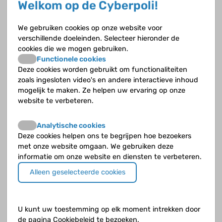
Welkom op de Cyberpoli!
Wat is cortisol?
We gebruiken cookies op onze website voor
Wat is dehydro-epiandrosteronsulfaat of DHEAS?
verschillende doeleinden. Selecteer hieronder de
cookies die we mogen gebruiken.
Wat is dihydrotestosteron of DHT?
Functionele cookies
Deze cookies worden gebruikt om functionaliteiten
Wat is een Dexa-scan?
zoals ingesloten video's en andere interactieve inhoud
mogelijk te maken. Ze helpen uw ervaring op onze
website te verbeteren.
Wat is een hielprikscreening?
Wat is follikelstimulerend hormoon of FSH?
Analytische cookies
Deze cookies helpen ons te begrijpen hoe bezoekers
met onze website omgaan. We gebruiken deze
Wat is kalium?
informatie om onze website en diensten te verbeteren.
Wat is luteïniserend hormoon of LH?
Alleen geselecteerde cookies
Wat is natrium?
U kunt uw toestemming op elk moment intrekken door
Wat is oestradiol?
de pagina Cookiebeleid te bezoeken.