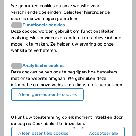
Wat doen je als je een aanval voelt aankomen?
We gebruiken cookies op onze website voor
Dan moet je beslissen of je het laat gaan of niet, zet het door
verschillende doeleinden. Selecteer hieronder de
of niet. Bij Chayenne wil het nog wel eens wegtrekken, dan
cookies die we mogen gebruiken.
kun je het nog even aanzien. Bij mij zet het meestal wel door.
Functionele cookies
Dan moet je het aanpakken. Het kan ook ineens heel snel
Deze cookies worden gebruikt om functionaliteiten
gaan. Dan begint het in je buik en denk je dat het wel gaat,
zoals ingesloten video's en andere interactieve inhoud
totdat het zo heftig is dat je van de wereld bent.
mogelijk te maken. Ze helpen uw ervaring op onze
website te verbeteren.
Vind je dat je een ernstige aandoening hebt?
Analytische cookies
Het is ernstig als het in je keel of je buik zit. Voor mij is een
Deze cookies helpen ons te begrijpen hoe bezoekers
hand niet ernstig, maar voor een ander misschien wel.
met onze website omgaan. We gebruiken deze
Vroeger was het echt anders, dan durfde ik met een dikke
informatie om onze website en diensten te verbeteren.
hand niet naar school. Er waren nog geen medicijnen voor.
Dan zat je met een dikke trui over je hand en moest je met
Alleen geselecteerde cookies
links gaan schrijven, en kreeg je wat extra tijd. De ene dag
was je ziek en de andere dag was je weer op school. Dat was
lastig uit te leggen. Nu is dat een stuk beter geregeld.
U kunt uw toestemming op elk moment intrekken door
Chayenne heeft een spreekbeurt gehouden en zo.
de pagina Cookiebeleid te bezoeken.
Alleen essentiële cookies
Accepteer alle
Vooral aanvallen op maandag en zaterdag