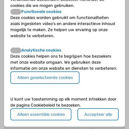
cookies die we mogen gebruiken.
Is genezing altijd mogelijk?
Functionele cookies
Deze cookies worden gebruikt om functionaliteiten
zoals ingesloten video's en andere interactieve inhoud
Waar worden kinderen met een hersentumor
mogelijk te maken. Ze helpen uw ervaring op onze
behandeld?
website te verbeteren.
Waarom is het verlagen van de druk in de hersenen
Analytische cookies
soms nodig bij een hersentumor?
Deze cookies helpen ons te begrijpen hoe bezoekers
met onze website omgaan. We gebruiken deze
Wanneer en bij wie kan bestraling nodig zijn?
informatie om onze website en diensten te verbeteren.
Wat betekent chemotherapie in de praktijk?
Alleen geselecteerde cookies
Wat is een kuurschema?
U kunt uw toestemming op elk moment intrekken door
Wat is een neurochirurg?
de pagina Cookiebeleid te bezoeken.
Alleen essentiële cookies
Accepteer alle
Wat is gerichte therapie?