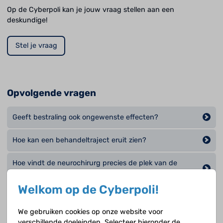
Op de Cyberpoli kan je jouw vraag stellen aan een
deskundige!
Stel je vraag
Opvolgende vragen
Geeft bestraling ook ongewenste effecten?
Hoe kan een behandeltraject eruit zien?
Hoe vindt de neurochirurg precies de plek van de
hersentumor?
Welkom op de Cyberpoli!
Hoe wordt chemotherapie toegediend?
We gebruiken cookies op onze website voor
Is de behandeling voor iedereen gelijk?
verschillende doeleinden. Selecteer hieronder de