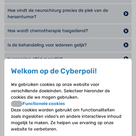
Hoe vindt de neurochirurg precies de plek van de
hersentumor?
Hoe wordt chemotherapie toegediend?
Is de behandeling voor iedereen gelijk?
Is genezing altijd mogelijk?
Welkom op de Cyberpoli!
Waar worden kinderen met een hersentumor
behandeld?
We gebruiken cookies op onze website voor
verschillende doeleinden. Selecteer hieronder de
Waarom is het verlagen van de druk in de hersenen
cookies die we mogen gebruiken.
soms nodig bij een hersentumor?
Functionele cookies
Deze cookies worden gebruikt om functionaliteiten
Wanneer en bij wie kan bestraling nodig zijn?
zoals ingesloten video's en andere interactieve inhoud
mogelijk te maken. Ze helpen uw ervaring op onze
Wat betekent chemotherapie in de praktijk?
website te verbeteren.