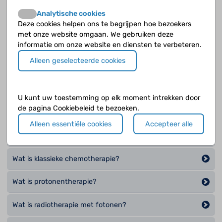
Wat is een kuurschema?
Analytische cookies
Deze cookies helpen ons te begrijpen hoe bezoekers
Wat is een neurochirurg?
met onze website omgaan. We gebruiken deze
informatie om onze website en diensten te verbeteren.
Wat is gerichte therapie?
Alleen geselecteerde cookies
Wat is het cerebellair mutisme syndroom of fossa
posterior syndroom?
U kunt uw toestemming op elk moment intrekken door
de pagina Cookiebeleid te bezoeken.
Wat is het doel van een operatie bij een hersentumor?
Alleen essentiële cookies
Accepteer alle
Wat is immunotherapie?
Wat is klassieke chemotherapie?
Wat is protonentherapie?
Wat is radiotherapie met fotonen?