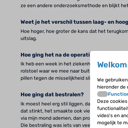
ze een andere onderzoeksmethode en blijkt het l
Weet je het verschil tussen laag- en hoo
Hoe hoger, hoe groter de kans dat het terugkomt
uitslag.
Hoe ging het na de operatie?
Welkom 
Ik heb een week in het ziekenhuis gelegen. Het 
rolstoel waar we mee naar buiten gingen. Daarna
pillen tegen de misselijkheid slikken.
We gebruiken 
hieronder de
Functio
Hoe ging dat bestralen?
Deze cookies
Ik moest heel erg stil liggen, dat was heel irri
functionalite
dat stinkt, het smaakte ook vies. Ik had ook m
video's en an
via mijn mond ademen, dan proefde ik die smaak.
mogelijk te 
Die bestraling was iets van veertig keer of zo. 