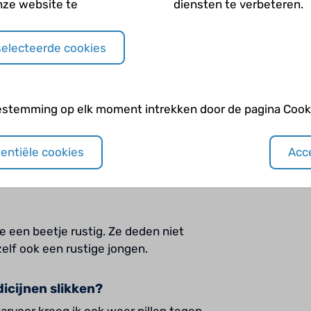
nze website te
diensten te verbeteren.
selecteerde cookies
uis, maar het was ook meivakantie.
estemming op elk moment intrekken door de pagina Cooki
Na de vakantie had de meester al wat
r weken ging ik langs in de rolstoel
sentiële cookies
Acce
e een beetje rustig. Ze deden niet
zelf ook een rustige jongen.
icijnen slikken?
arvoor kreeg ik ook weer pillen tegen