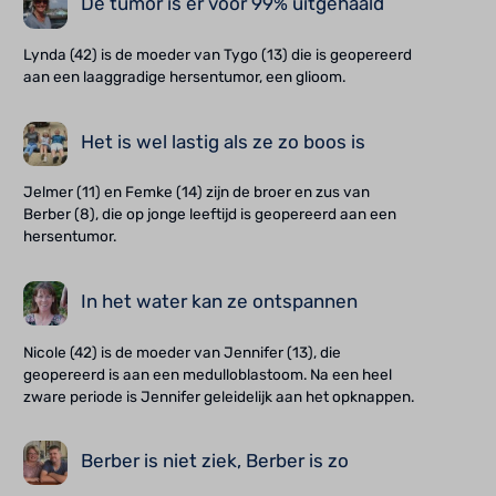
De tumor is er voor 99% uitgehaald
Lynda (42) is de moeder van Tygo (13) die is geopereerd
aan een laaggradige hersentumor, een glioom.
Het is wel lastig als ze zo boos is
Jelmer (11) en Femke (14) zijn de broer en zus van
Berber (8), die op jonge leeftijd is geopereerd aan een
hersentumor.
In het water kan ze ontspannen
Nicole (42) is de moeder van Jennifer (13), die
geopereerd is aan een medulloblastoom. Na een heel
zware periode is Jennifer geleidelijk aan het opknappen.
Berber is niet ziek, Berber is zo