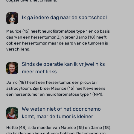
oogzenuwen, het chiasma.
Ik ga iedere dag naar de sportschool
Maurice (15) heeft neurofibromatose type 1 en op basis
daarvan een hersentumor. Zijn broer Jarno (18) heeft
ook een hersentumor, maar de aard van de tumoren is
verschillend.
Sinds de operatie kan ik vrijwel niks
meer met links
Jarno (18) heeft een hersentumor, een pilocytair
astrocytoom. Zijn broer Maurice (15) heeft eveneens
een hersentumor en neurofibromatose type 1 (NF1).
We weten niet of het door chemo
komt, maar de tumor is kleiner
Hettie (48) is de moeder van Maurice (15) en Jarno (18),
die beiden een hersentumor hebben. De tumoren zijn