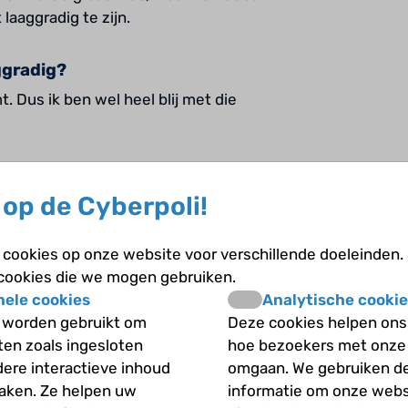
aaggradig te zijn.
ggradig?
. Dus ik ben wel heel blij met die
op de Cyberpoli!
herstel ging best snel. Ik had een
 ben ik ook bestraald, en ik moest
cookies op onze website voor verschillende doeleinden.
 cookies die we mogen gebruiken.
nele cookies
Analytische cookie
 worden gebruikt om
Deze cookies helpen ons 
tant. Er kwam ozon van het apparaat en
iten zoals ingesloten
hoe bezoekers met onze
eestal een verstopte neus en moest
dere interactieve inhoud
omgaan. We gebruiken d
 Dat was irritant. Het smaakte bitter.
maken. Ze helpen uw
informatie om onze webs
Daar moest ik steeds voor naar het