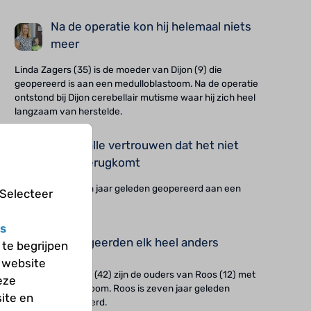
Na de operatie kon hij helemaal niets
meer
Linda Zagers (35) is de moeder van Dijon (9) die
geopereerd is aan een medulloblastoom. Na de operatie
ontstond bij Dijon cerebellair mutisme waar hij zich heel
langzaam van herstelde.
Ik heb alle vertrouwen dat het niet
meer terugkomt
Roos (12) is zeven jaar geleden geopereerd aan een
 Selecteer
medulloblastoom.
s
We reageerden elk heel anders
te begrijpen
 website
Migiel (48) en Gea (42) zijn de ouders van Roos (12) met
eze
een medulloblastoom. Roos is zeven jaar geleden
ite en
hiervoor geopereerd.