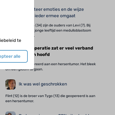
Respecteer emoties en de wijze
waarop ieder ermee omgaat
Tom (33) en Paula (34) zijn de ouders van Levi (7). Bij
Levi werd op heel jonge leeftijd een medulloblastoom
gediagnosticeerd.
ebeleid te
Na de operatie zat er veel verband
om mijn hoofd
pteer alle
Tygo (13) is geopereerd aan een hersentumor. Het bleek
om een glioom te gaan.
Ik was wel geschrokken
Flint (12) is de broer van Tygo (13) die geopereerd is aan
een hersentumor.