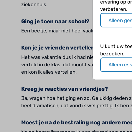
ervaring op o
ziekenhuis.
verbeteren.
Alleen ge
Ging je toen naar school?
Een beetje, maar niet heel vaak. Ik was vaak th
U kunt uw to
Kon je je vrienden vertellen hierover?
bezoeken.
Het was vakantie dus ik had niet veel contact. 
verteld in de klas, dat mocht van ons. Na een paa
Alleen es
en kon ik alles vertellen.
Kreeg je reacties van vriendjes?
Ja, vragen hoe het ging en zo. Gelukkig deden z
heel dramatisch, dat vond ik wel prettig. Ik ben 
Moest je na de bestraling nog andere med
Na de bestraling moest ik een chemokuur, en da