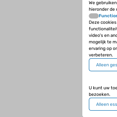
We gebruiken 
hieronder de
Functio
Deze cookies
functionalite
video's en an
mogelijk te 
ervaring op o
verbeteren.
Alleen ge
U kunt uw to
bezoeken.
Alleen es