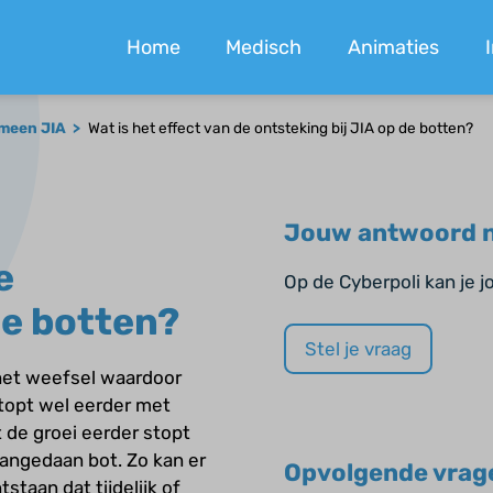
Home
Medisch
Animaties
meen JIA
Wat is het effect van de ontsteking bij JIA op de botten?
Jouw antwoord n
e
Op de Cyberpoli kan je 
de botten?
Stel je vraag
 het weefsel waardoor
stopt wel eerder met
t de groei eerder stopt
aangedaan bot. Zo kan er
Opvolgende vrag
staan dat tijdelijk of