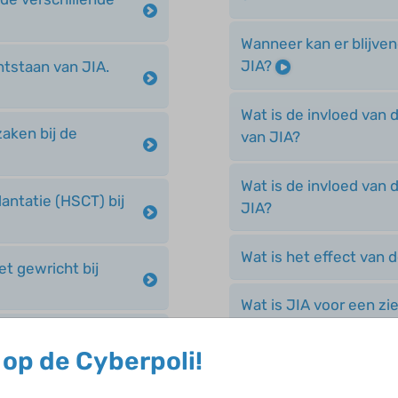
Wanneer kan er blijven
JIA?
tstaan van JIA.
Wat is de invloed van 
aken bij de
van JIA?
Wat is de invloed van 
ntatie (HSCT) bij
JIA?
Wat is het effect van 
t gewricht bij
Wat is JIA voor een zi
s?
Wat is JIA?
op de Cyberpoli!