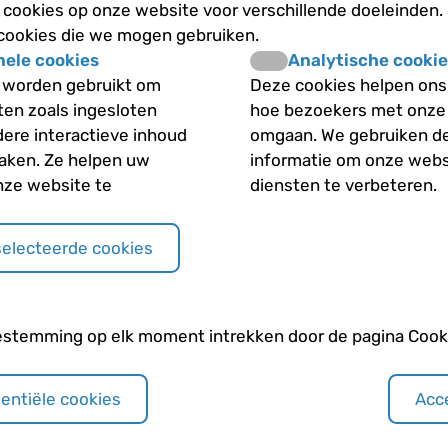
Zijn alle vormen van JI
cookies op onze website voor verschillende doeleinden.
 cookies die we mogen gebruiken.
nele cookies
Analytische cookie
 worden gebruikt om
Deze cookies helpen ons 
Andere categori
iten zoals ingesloten
hoe bezoekers met onze
dere interactieve inhoud
omgaan. We gebruiken d
maken. Ze helpen uw
informatie om onze webs
Aanvullend onderzoe
nze website te
diensten te verbeteren.
Algemeen JIA
selecteerde cookies
Algemene leefregels
Behandeling JIA
estemming op elk moment intrekken door de pagina Cooki
Bloedonderzoek
sentiële cookies
Acce
Churg-Strauss vascu