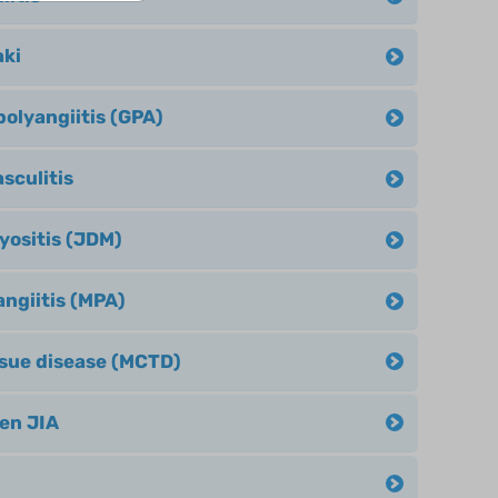
aki
olyangiitis (GPA)
sculitis
ositis (JDM)
ngiitis (MPA)
ssue disease (MCTD)
en JIA