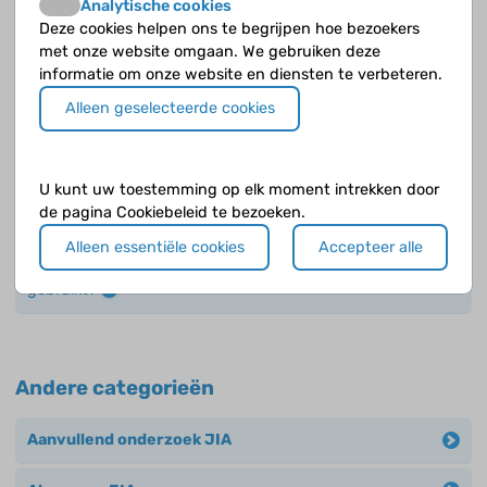
Analytische cookies
Deze cookies helpen ons te begrijpen hoe bezoekers
Wat kunnen de bijwerkingen van DMARD’s zijn bij de
met onze website omgaan. We gebruiken deze
behandeling van JIA?
informatie om onze website en diensten te verbeteren.
Alleen geselecteerde cookies
Welke bijwerkingen kunnen biologicals veroorzaken bij
de behandeling van JIA?
U kunt uw toestemming op elk moment intrekken door
Welke bijwerkingen kunnen corticosteroïden geven bij
de pagina Cookiebeleid te bezoeken.
de behandeling van JIA?
Alleen essentiële cookies
Accepteer alle
Welke medicijnen worden bij de behandeling van JIA
gebruikt?
Andere categorieën
Aanvullend onderzoek JIA