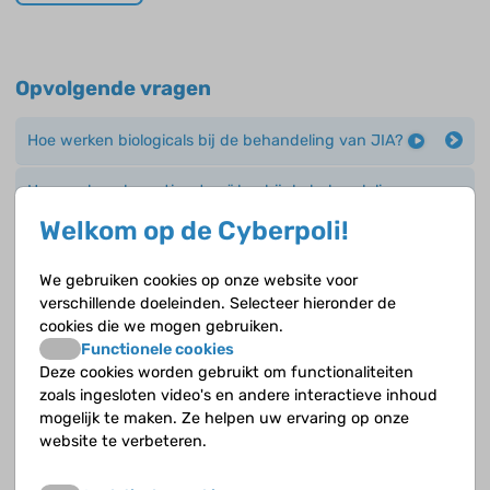
Opvolgende vragen
Hoe werken biologicals bij de behandeling van JIA?
Hoe werken de corticosteroïden bij de behandeling
van JIA en hoe worden ze toegediend?
Welkom op de Cyberpoli!
Hoe werken de DMARD’s bij de behandeling van JIA?
We gebruiken cookies op onze website voor
verschillende doeleinden. Selecteer hieronder de
cookies die we mogen gebruiken.
Hoe werken de NSAID’s precies bij de behandeling van
Functionele cookies
JIA?
Deze cookies worden gebruikt om functionaliteiten
zoals ingesloten video's en andere interactieve inhoud
Kunnen NSAID’s ook bijwerkingen geven bij de
mogelijk te maken. Ze helpen uw ervaring op onze
behandeling van JIA?
website te verbeteren.
Waaruit kan de behandeling van JIA bestaan?