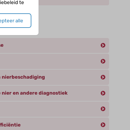
ebeleid te
pteer alle
eën
se
 nierbeschadiging
 nier en andere diagnostiek
ficiëntie