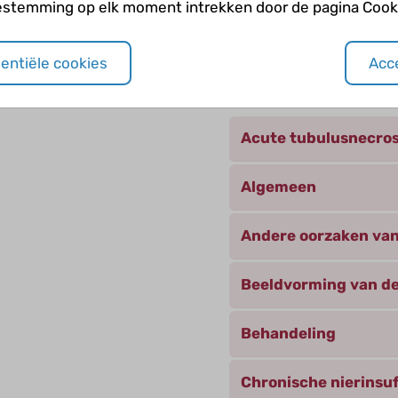
estemming op elk moment intrekken door de pagina Cooki
sentiële cookies
Acce
Andere categori
Acute tubulusnecro
Algemeen
Andere oorzaken van
Beeldvorming van de
Behandeling
Chronische nierinsuf