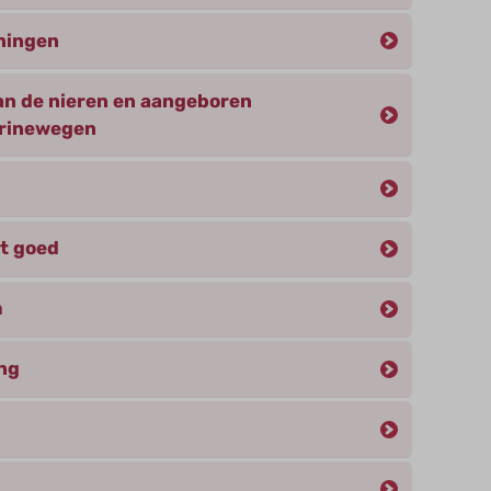
eningen
n de nieren en aangeboren
urinewegen
et goed
m
ng