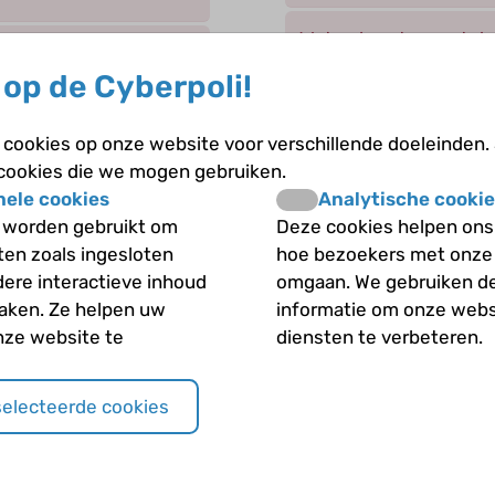
Wat gebeurt er met de
nnen we?
de tubulus ?
op de Cyberpoli!
Wat gebeurt er precie
cookies op onze website voor verschillende doeleinden.
 cookies die we mogen gebruiken.
Wat is de functie van 
nele cookies
Analytische cookie
 worden gebruikt om
Deze cookies helpen ons 
Wat is de invloed van
iten zoals ingesloten
hoe bezoekers met onze
dere interactieve inhoud
omgaan. We gebruiken d
Wat verstaan we onde
maken. Ze helpen uw
informatie om onze webs
nze website te
diensten te verbeteren.
Welke hormonen zijn be
concentratie?
selecteerde cookies
Welke stoffen worden
voor hergebruik?