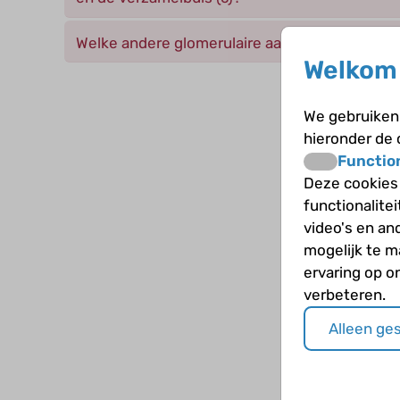
Welke andere glomerulaire aandoeningen ke
Welkom 
We gebruiken 
hieronder de
Functio
Deze cookies
functionalite
video's en an
mogelijk te 
ervaring op o
verbeteren.
Alleen ge