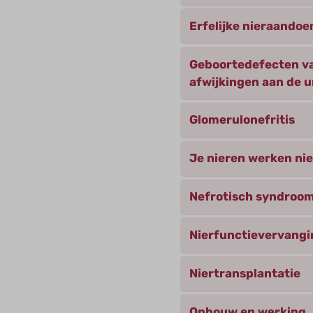
Erfelijke nieraando
Geboortedefecten va
afwijkingen aan de 
Glomerulonefritis
Je nieren werken ni
Nefrotisch syndroo
Nierfunctievervangi
Niertransplantatie
Opbouw en werking