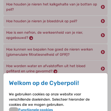
Hoe houden je nieren het kalkgehalte van je botten op
peil?
Hoe houden je nieren je bloeddruk op peil?
Hoe is een nefron, de werkeenheid van je nier,
opgebouwd?
Hoe kunnen we bepalen hoe goed de nieren werken
(glomerulaire filtratiesnelheid of GFR)?
Hoe worden water en afvalstoffen uit het bloed
gefilterd en urine gevormd?
Welkom op de Cyberpoli!
Hoe zijn je nieren opgebouwd?
We gebruiken cookies op onze website voor
Hoeveel liter water met mineralen gaan er per dag
verschillende doeleinden. Selecteer hieronder de
door je nieren heen en hoeveel plas je uiteindelijk uit?
cookies die we mogen gebruiken.
Functionele cookies