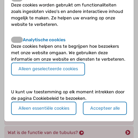
Deze cookies worden gebruikt om functionaliteiten
Uit welke delen bestaat de tubulus?
zoals ingesloten video's en andere interactieve inhoud
mogelijk te maken. Ze helpen uw ervaring op onze
Wat doen de nefronen, de werkeenheden van je
website te verbeteren.
nieren, precies?
Analytische cookies
Wat doen de nieren precies?
Deze cookies helpen ons te begrijpen hoe bezoekers
met onze website omgaan. We gebruiken deze
Wat gebeurt er met de voorurine in de lis van Henle ?
informatie om onze website en diensten te verbeteren.
Alleen geselecteerde cookies
Wat gebeurt er met de voorurine in het distale (veraf)
gedeelte en de verzamelbuis (c)?
Wat gebeurt er met de voorurine in het proximale
U kunt uw toestemming op elk moment intrekken door
gedeelte van de tubulus ?
de pagina Cookiebeleid te bezoeken.
Alleen essentiële cookies
Accepteer alle
Wat gebeurt er precies in de glomerulus
(zeeflichaampje)?
Wat is de functie van de tubulus?