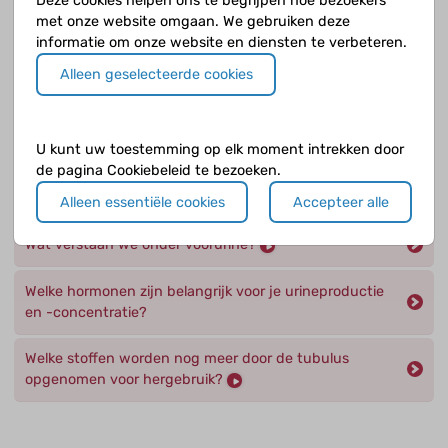
Deze cookies helpen ons te begrijpen hoe bezoekers
gedeelte van de tubulus ?
met onze website omgaan. We gebruiken deze
informatie om onze website en diensten te verbeteren.
Wat gebeurt er precies in de glomerulus
Alleen geselecteerde cookies
(zeeflichaampje)?
Wat is de functie van de tubulus?
U kunt uw toestemming op elk moment intrekken door
de pagina Cookiebeleid te bezoeken.
Wat is de invloed van je nieren op je hersenen en
zenuwbanen?
Alleen essentiële cookies
Accepteer alle
Wat verstaan we onder voorurine?
Welke hormonen zijn belangrijk voor je urineproductie
en -concentratie?
Welke stoffen worden nog meer door de tubulus
opgenomen voor hergebruik?