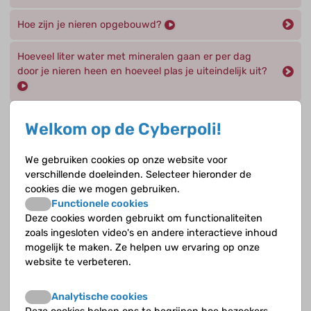
Hoe zijn je nieren opgebouwd?
Hoeveel liter water met mineralen gaan er per dag
door je nieren heen en hoeveel plas je uiteindelijk uit?
Uit welke delen bestaat de tubulus?
Welkom op de Cyberpoli!
Wat doen de nefronen, de werkeenheden van je
We gebruiken cookies op onze website voor
nieren, precies?
verschillende doeleinden. Selecteer hieronder de
cookies die we mogen gebruiken.
Wat doen de nieren precies?
Functionele cookies
Deze cookies worden gebruikt om functionaliteiten
Wat gebeurt er met de voorurine in de lis van Henle ?
zoals ingesloten video's en andere interactieve inhoud
mogelijk te maken. Ze helpen uw ervaring op onze
Wat gebeurt er met de voorurine in het distale (veraf)
website te verbeteren.
gedeelte en de verzamelbuis (c)?
Analytische cookies
Wat gebeurt er met de voorurine in het proximale