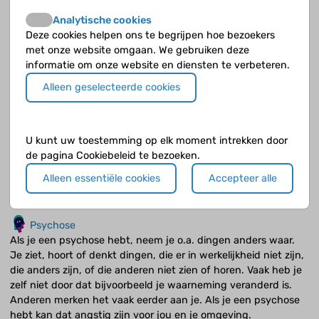
benen of je gedrag dat verandert
Analytische cookies
Deze cookies helpen ons te begrijpen hoe bezoekers
Trombose
met onze website omgaan. We gebruiken deze
Bij sinustrombose raakt een ader in (het voorste deel) van je
informatie om onze website en diensten te verbeteren.
hersenen verstopt. Meestal krijg je dan snel opkomende,
hevige hoofdpijn. Je kunt last krijgen o.a. van epileptische
Alleen geselecteerde cookies
aanvallen of moeite met bewegen van je armen en/of benen.
Vroeggeboorte
U kunt uw toestemming op elk moment intrekken door
Als je te vroeg geboren bent, kan dat o.a. (een laat) effect
de pagina Cookiebeleid te bezoeken.
hebben op de ontwikkeling van de hersenen. In de hersenen
kunnen bloedingen ontstaan, waardoor er fysieke en mentale
Alleen essentiële cookies
Accepteer alle
problemen kunnen ontstaan, op korte of lange termijn.
Psychose
Als je een psychose hebt, neem je o.a. dingen anders waar.
Je ziet, hoort of denkt dingen, die er in werkelijkheid niet zijn,
die anders zijn, of die anderen niet zien of horen. Vaak heb je
zelf niet door dat bijvoorbeeld je waarneming veranderd is.
Anderen merken het vaak eerder aan je. Als je een psychose
hebt kan dat angstig zijn voor jou en je omgeving.