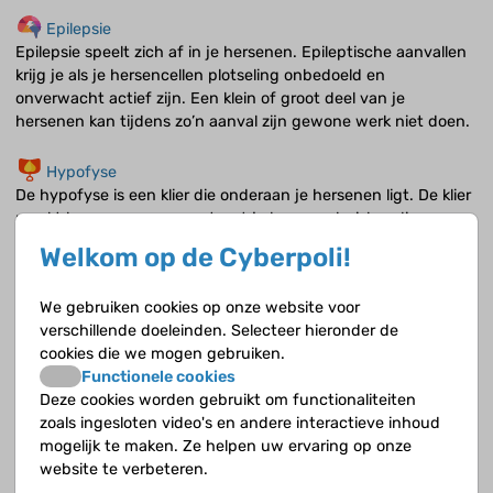
Epilepsie
Epilepsie speelt zich af in je hersenen. Epileptische aanvallen
krijg je als je hersencellen plotseling onbedoeld en
onverwacht actief zijn. Een klein of groot deel van je
hersenen kan tijdens zo’n aanval zijn gewone werk niet doen.
Hypofyse
De hypofyse is een klier die onderaan je hersenen ligt. De klier
maakt hormonen aan en stuurt je hormoonhuishouding aan.
Welkom op de Cyberpoli!
ASS (Autisme)
ASS is de afkorting van autismespectrumstoornis. ASS heeft
We gebruiken cookies op onze website voor
veel verschillende vormen, daarom hebben we het over een
verschillende doeleinden. Selecteer hieronder de
spectrum. Geen enkel kind met ASS is hetzelfde. De ernst
cookies die we mogen gebruiken.
verschilt, de kenmerken, bijkomende factoren of de invloed
Functionele cookies
die het heeft op je dagelijks leven.
Deze cookies worden gebruikt om functionaliteiten
zoals ingesloten video's en andere interactieve inhoud
Hersentumoren
mogelijk te maken. Ze helpen uw ervaring op onze
Er zijn verschillende soorten hersentumoren, ze kunnen allerlei
website te verbeteren.
klachten geven, zoals minder goed zien, minder kracht in je