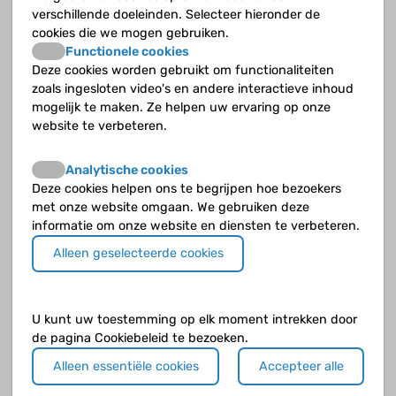
van elkaar liggende botuiteinden die afzonderlijk kunnen
verschillende doeleinden. Selecteer hieronder de
bewegen.
cookies die we mogen gebruiken.
Functionele cookies
Je gewrichten zijn erg belangrijk, als er iets mis is merk je dat
Deze cookies worden gebruikt om functionaliteiten
direct. Het gewricht doet pijn en je kunt het minder goed
zoals ingesloten video's en andere interactieve inhoud
gebruiken.
mogelijk te maken. Ze helpen uw ervaring op onze
website te verbeteren.
Hemofilie
Als je de bloedziekte hemofilie hebt, kun je bloedingen krijgen
Analytische cookies
in je gewrichten.
Deze cookies helpen ons te begrijpen hoe bezoekers
met onze website omgaan. We gebruiken deze
Jeugdreuma
informatie om onze website en diensten te verbeteren.
Als je de auto-immuunziekte jeugdreuma hebt, heb je een
ontsteking in één of meerdere gewrichten.
Alleen geselecteerde cookies
U kunt uw toestemming op elk moment intrekken door
de pagina Cookiebeleid te bezoeken.
Alleen essentiële cookies
Accepteer alle