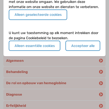
met onze website omgaan. We gebruiken deze
informatie om onze website en diensten te verbeteren.
Wanneer ben je drager van thalassemie?
Alleen geselecteerde cookies
Wat betekent het als je drager bent van bèta-
thalassemie?
U kunt uw toestemming op elk moment intrekken door
de pagina Cookiebeleid te bezoeken.
Alleen essentiële cookies
Accepteer alle
Andere categorieën
Algemeen
Behandeling
De rol en opbouw van hemoglobine
Diagnose
Erfelijkheid