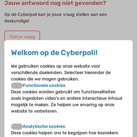
Jouw antwoord nog niet gevonden?
Op de Cyberpoli kan je jouw vraag stellen aan een
deskundige!
Stel je vraag
Welkom op de Cyberpoli!
Opvolgende vragen
We gebruiken cookies op onze website voor
verschillende doeleinden. Selecteer hieronder de
cookies die we mogen gebruiken.
Hoe dragen ouders alpha-thalassemie over aan hun
Functionele cookies
kinderen?
Deze cookies worden gebruikt om functionaliteiten
zoals ingesloten video's en andere interactieve inhoud
Hoe dragen ouders bèta-thalassemie over aan hun
mogelijk te maken. Ze helpen uw ervaring op onze
kinderen?
website te verbeteren.
Hoe ontstaat alpha-thalassemie?
Analytische cookies
Deze cookies helpen ons te begrijpen hoe bezoekers
Hoe ontstaat bèta-thalassemie ?