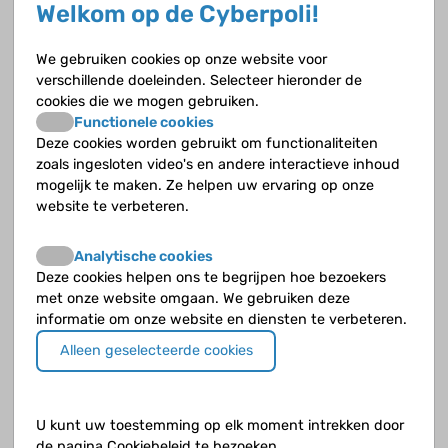
Welkom op de Cyberpoli!
Hoe zit het met de groei als je chronische
nierinsufficiëntie hebt?
We gebruiken cookies op onze website voor
Wanneer spreek je van chronische nierinsufficiëntie?
verschillende doeleinden. Selecteer hieronder de
cookies die we mogen gebruiken.
Functionele cookies
Deze cookies worden gebruikt om functionaliteiten
Wanneer spreek je van terminale nierinsufficiëntie?
zoals ingesloten video's en andere interactieve inhoud
mogelijk te maken. Ze helpen uw ervaring op onze
Wat kun je zelf doen om je nierfunctie zo goed
website te verbeteren.
mogelijk te houden?
Analytische cookies
Wat merk je als je chronische nierinsufficiëntie hebt?
Deze cookies helpen ons te begrijpen hoe bezoekers
met onze website omgaan. We gebruiken deze
informatie om onze website en diensten te verbeteren.
Wat zijn de oorzaken van chronische nierinsufficiëntie?
Alleen geselecteerde cookies
Welke klachten heb je in de verschillende stadia van
chronische nierinsufficiëntie?
U kunt uw toestemming op elk moment intrekken door
de pagina Cookiebeleid te bezoeken.