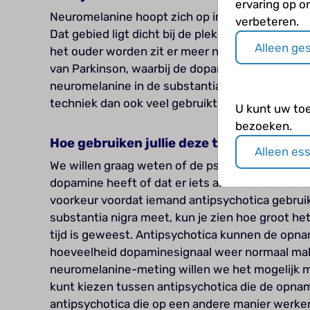
ervaring op o
Neuromelanine hoopt zich op in een speciaal gebi
verbeteren.
Dat gebied ligt dicht bij de plek waar ook de v
Alleen ge
het ouder worden zit er meer neuromelanine in d
van Parkinson, waarbij de dopamineproducerende 
neuromelanine in de substantia nigra. Bij het 
techniek dan ook veel gebruikt, bij het onderzo
U kunt uw to
bezoeken.
Hoe gebruiken jullie deze techniek?
Alleen es
We willen graag weten of de psychotische klac
dopamine heeft of dat er iets anders aan de hand 
voorkeur voordat iemand antipsychotica gebruik
substantia nigra meet, kun je zien hoe groot h
tijd is geweest. Antipsychotica kunnen de op
hoeveelheid dopaminesignaal weer normaal mak
neuromelanine-meting willen we het mogelijk m
kunt kiezen tussen antipsychotica die de opna
antipsychotica die op een andere manier werke