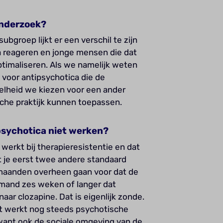
onderzoek?
bgroep lijkt er een verschil te zijn
a reageren en jonge mensen die dat
ptimaliseren. Als we namelijk weten
voor antipsychotica die de
lheid we kiezen voor een ander
ische praktijk kunnen toepassen.
ipsychotica niet werken?
werkt bij therapieresistentie en dat
t je eerst twee andere standaard
maanden overheen gaan voor dat de
mand zes weken of langer dat
aar clozapine. Dat is eigenlijk zonde.
iet werkt nog steeds psychotische
, want ook de sociale omgeving van de