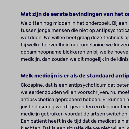
Wat zijn de eerste bevindingen van het 
We zitten nog midden in het onderzoek. Bij een su
tussen jonge mensen die niet op antipsychotic
wel doen. We willen heel graag deze techniek o
bij welke hoeveelheid neuromelanine we kiezen 
dopamineopname blokkeren en bij welke hoevee
medicijn, dan zouden we dit mogelijk in de klin
Welk medicijn is er als de standaard ant
Clozapine, dat is een antipsychoticum dat beter 
we eerder zouden willen voorschrijven. Nu moe
antipsychotica geprobeerd hebben. Er kunnen 
juiste dosering wordt gevonden en dan moet ie
medicijn gebruiken voordat de artsen switchen n
Een patiënt heeft in de tijd dat de medicatie n
klachten. Dat is een situatie die we niet willen