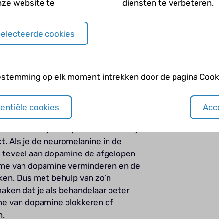
nze website te
diensten te verbeteren.
ed in het brein, de substantia nigra.
erhoogde aanmaak van dopamine zit. Bij
selecteerde cookies
e substantia nigra. Maar bij de ziekte
cellen afsterven, zit er juist minder
parkinson-onderzoek wordt deze
ek naar psychose nog niet.
estemming op elk moment intrekken door de pagina Cooki
sentiële cookies
Acce
hten ontstaan omdat iemand te veel
is, zoals bij therapieresistentie, bij
t. Als je de neuromelanine in de
et teveel aan dopamine de afgelopen
name van dopamine verminderen en de
en. Dus met behulp van zo’n
aken dat je als behandelaar beter
me van dopamine blokkeren of
n.