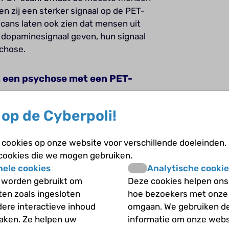
zij een sterker signaal op de PET-
ans laten ook zien dat mensen uit
 dopaminesignaal geven, hun signaal
ychose.
t een psychose met een PET-
kliniek, bijvoorbeeld om met een
op de Cyberpoli!
anker op te sporen. De kosten voor een
oog, je kunt dus niet zomaar
cookies op onze website voor verschillende doeleinden.
. Daarnaast moet het stofje
 cookies die we mogen gebruiken.
aarom kiezen we voor een vernieuwde
nele cookies
Analytische cookie
 hoeft niets te worden toegediend.
 worden gebruikt om
Deze cookies helpen ons 
maak meten, maar wel indirect,
iten zoals ingesloten
hoe bezoekers met onze
, neuromelanine, te meten.
dere interactieve inhoud
omgaan. We gebruiken d
maken. Ze helpen uw
informatie om onze webs
enen?