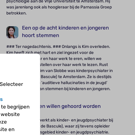
psychologie aan de Vrije Universiteit te Amsterdam. Hij
was jarenlang ook als hoogleraar bij de Parnassia Groep
betrokken.
Een op de acht kinderen en jongeren
hoort stemmen
### Ter nagedachtenis. ### Onlangs is Kim overleden.
Kim heeft zich met hart en ziel ingezet voor de
Cyberpoli. Om haar en haar werk te eren, willen we
iedereen in staat stellen over haar werk te lezen. Rust
zacht, lieve Kim. Kim van Slobbe was kinderpsychiater in
Levvel (voorheen Bascule) te Amsterdam. Ze is destijds
gepromoveerd op ‘auditieve hallucinaties in de jeugd’
 Selecteer
ofwel het horen van stemmen bij kinderen en jongeren.
s
Jongeren willen gehoord worden
te begrijpen
 website
Rianne Klaassen werkt als kinder- en jeugdpsychiater bij
eze
Levvel (voorheen de Bascule), waar zij tevens opleider
ite en
is in het aandachtsgebied kinder- en jeugdpsychiatrie.