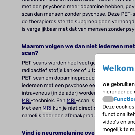
met een psychose meer dopamine hebben, geven 
scan dan mensen zonder psychose. Deze PET-sc
de therapieresistente subgroep geen verhoogd
is vergelijkbaar met dat van mensen zonder ps
Waarom volgen we dan niet iedereen me
scan?
PET-scans worden heel veel gebruikt, ook in de 
Welkom 
radioactief stofje kanker of uitzaaiingen van k
PET-scan om dopamineproductie te meten zijn h
We gebruiken 
iedereen met een psychose een PET-scan geven
hieronder de
intraveneus (in de ader) worden toegediend. D
Functio
MRI
-techniek. Een
MRI
-scan is goedkoper en er
Deze cookies
Met een
MRI
kun je niet direct de dopamineaan
functionalite
namelijk door een afbraakproduct van dopamine
video's en an
mogelijk te 
Vind je neuromelanine overal in de hers