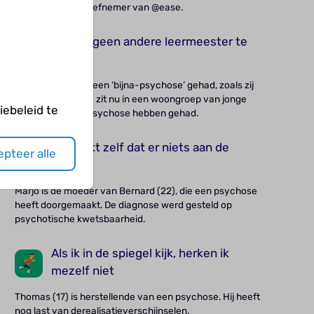
Zij is mede-initiatiefnemer van @ease.
Ik hoef geen andere leermeester te
hebben
Angela (21) heeft een ‘bijna-psychose’ gehad, zoals zij
dat zelf noemt. Ze zit nu in een woongroep van jonge
ebeleid te
mensen die een psychose hebben gehad.
Hij denkt zelf dat er niets aan de
pteer alle
hand is
Marjo is de moeder van Bernard (22), die een psychose
heeft doorgemaakt. De diagnose werd gesteld op
psychotische kwetsbaarheid.
Als ik in de spiegel kijk, herken ik
mezelf niet
Thomas (17) is herstellende van een psychose. Hij heeft
nog last van derealisatieverschijnselen.