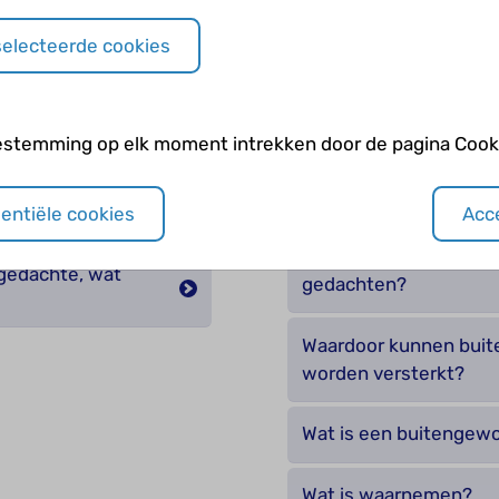
n gedachten
Met wie kan ik praten
selecteerde cookies
gedachte?
edachten?
Mijn gedachten zijn so
estemming op elk moment intrekken door de pagina Cooki
ben, kan dat?
Trek ik soms (te) snel
sentiële cookies
Acce
Waar kun je last van 
 gedachte, wat
gedachten?
Waardoor kunnen buit
worden versterkt?
Wat is een buitengew
Wat is waarnemen?