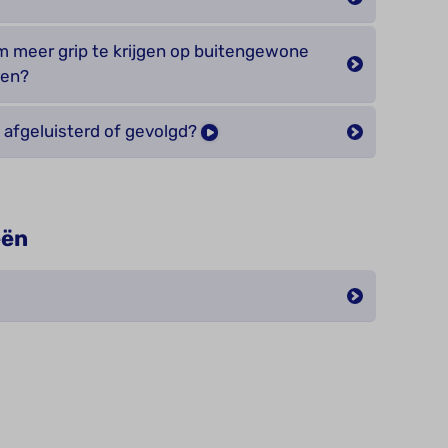
om meer grip te krijgen op buitengewone
ten?
 afgeluisterd of gevolgd?
eën