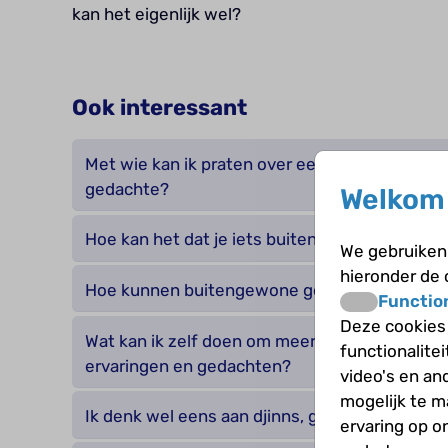
kan het eigenlijk wel?
Ook interessant
Met wie kan ik praten over een buitengewone 
gedachte?
Welkom 
Hoe kan het dat je iets buitengewoons hoort?
We gebruiken 
hieronder de
Hoe kunnen buitengewone gedachten ontsta
Functio
Deze cookies
Wat kan ik zelf doen om meer grip te krijgen
functionalite
ervaringen en gedachten?
video's en an
mogelijk te 
Ik denk wel eens aan djinns, geesten of magie
ervaring op o