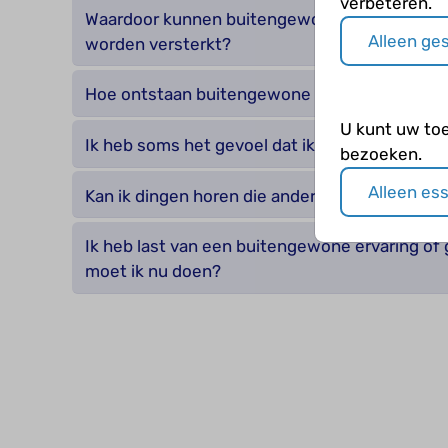
verbeteren.
Waardoor kunnen buitengewone ervaringen e
Alleen ge
worden versterkt?
Hoe ontstaan buitengewone ervaringen en g
U kunt uw to
Ik heb soms het gevoel dat ik er niet echt bij 
bezoeken.
Alleen es
Kan ik dingen horen die anderen niet horen?
Ik heb last van een buitengewone ervaring of
moet ik nu doen?