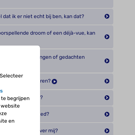
dat ik er niet echt bij ben, kan dat?
oorspellende droom of een déjà-vue, kan
itengewone ervaringen of gedachten
 Selecteer
ie anderen niet horen?
s
 anderen niet zien?
te begrijpen
 website
eze
n worden beïnvloed?
ite en
praat iedereen over mij?