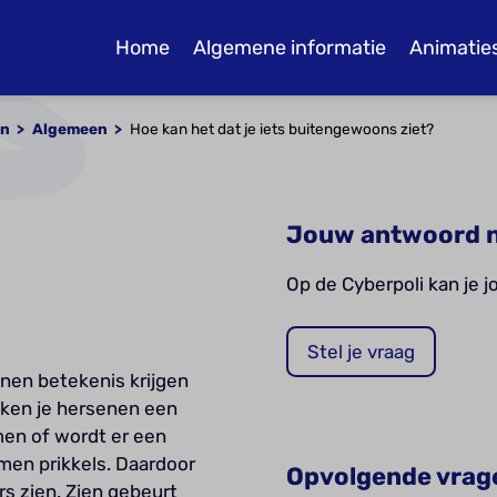
Home
Algemene informatie
Animatie
en
Algemeen
Hoe kan het dat je iets buitengewoons ziet?
Jouw antwoord n
Op de Cyberpoli kan je 
Stel je vraag
rsenen betekenis krijgen
ken je hersenen een
men of wordt er een
en prikkels. Daardoor
Opvolgende vrag
rs zien. Zien gebeurt