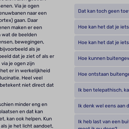
nen. Via je ogen
Dat kan toch geen toev
 zenuwbanen naar een
cortex) gaan. Daar
Hoe kan het dat je ie
senen maken er een
en wat de beelden
ensen, bewegingen,
Hoe kan het dat je ie
ijvoorbeeld als je
ld dat je ziet of als er
Hoe kunnen buitenge
via je ogen zijn
het er in werkelijkheid
Hoe ontstaan buiteng
lucinatie. Heel veel
etekent niet direct dat
Ik ben telepathisch, k
sschien minder eng en
Ik denk wel eens aan d
plaatsen en dat kan
iet, kan ook helpen. Kun
Ik heb last van een b
als je het licht aandoet,
moet ik nu doen?