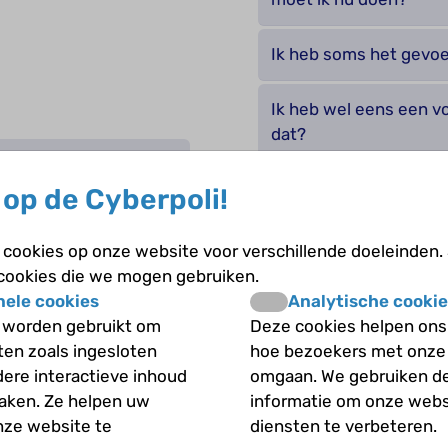
Ik heb soms het gevoel 
Ik heb wel eens een v
dat?
ervaring en
Is het hebben van bu
op de Cyberpoli!
vreemd?
cookies op onze website voor verschillende doeleinden.
Kan ik dingen horen d
 cookies die we mogen gebruiken.
an?
nele cookies
Analytische cookie
Kan ik dingen zien die
 worden gebruikt om
Deze cookies helpen ons 
 op buitengewone
iten zoals ingesloten
hoe bezoekers met onze
dere interactieve inhoud
omgaan. We gebruiken d
Kunnen mijn gedachte
maken. Ze helpen uw
informatie om onze webs
, kan dat?
nze website te
diensten te verbeteren.
Let iedereen op me of 