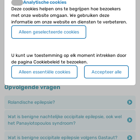
Analytische cookies
Wat zijn oorzaken van een epileptische aanval?
Deze cookies helpen ons te begrijpen hoe bezoekers
met onze website omgaan. We gebruiken deze
informatie om onze website en diensten te verbeteren.
Jouw antwoord nog niet gevonden?
Alleen geselecteerde cookies
Op de Cyberpoli kan je jouw vraag stellen aan een
deskundige!
U kunt uw toestemming op elk moment intrekken door
Stel je vraag
de pagina Cookiebeleid te bezoeken.
Alleen essentiële cookies
Accepteer alle
Opvolgende vragen
Rolandische epilepsie?
Wat is benigne nachtelijke occipitale epilepsie, ook wel
het Panayiotopoulos syndroom?
Wat is benigne occipitale epilepsie volgens Gastaut?