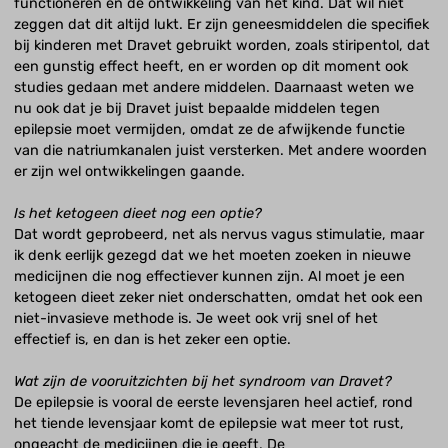
functioneren en de ontwikkeling van het kind. Dat wil niet
zeggen dat dit altijd lukt. Er zijn geneesmiddelen die specifiek
bij kinderen met Dravet gebruikt worden, zoals stiripentol, dat
een gunstig effect heeft, en er worden op dit moment ook
studies gedaan met andere middelen. Daarnaast weten we
nu ook dat je bij Dravet juist bepaalde middelen tegen
epilepsie moet vermijden, omdat ze de afwijkende functie
van die natriumkanalen juist versterken. Met andere woorden
er zijn wel ontwikkelingen gaande.
Is het ketogeen dieet nog een optie?
Dat wordt geprobeerd, net als nervus vagus stimulatie, maar
ik denk eerlijk gezegd dat we het moeten zoeken in nieuwe
medicijnen die nog effectiever kunnen zijn. Al moet je een
ketogeen dieet zeker niet onderschatten, omdat het ook een
niet-invasieve methode is. Je weet ook vrij snel of het
effectief is, en dan is het zeker een optie.
Wat zijn de vooruitzichten bij het syndroom van Dravet?
De epilepsie is vooral de eerste levensjaren heel actief, rond
het tiende levensjaar komt de epilepsie wat meer tot rust,
ongeacht de medicijnen die je geeft. De