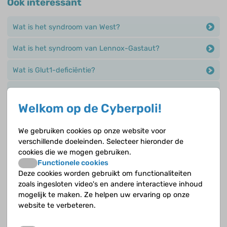
Ook interessant
Wat is het syndroom van West?
Wat is het syndroom van Lennox-Gastaut?
Wat is Glut1-deficiëntie?
Wat is benigne nachtelijke occipitale epilepsie, ook wel
het Panayiotopoulos syndroom?
Welkom op de Cyberpoli!
Wat is het syndroom van Ohtahara?
We gebruiken cookies op onze website voor
verschillende doeleinden. Selecteer hieronder de
Hoe wordt de diagnose epilepsie gesteld?
cookies die we mogen gebruiken.
Functionele cookies
Wat is het syndroom van Panayiotopoulos?
Deze cookies worden gebruikt om functionaliteiten
zoals ingesloten video's en andere interactieve inhoud
Wat is epileptische encefalopathie?
mogelijk te maken. Ze helpen uw ervaring op onze
website te verbeteren.
Waar heb je last van als je epilepsie hebt?