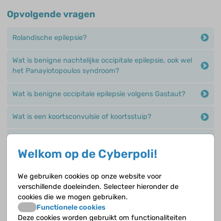
Opvolgende vragen
Rolandische epilepsie?
Wat is benigne nachtelijke occipitale epilepsie, ook wel
het Panayiotopoulos syndroom?
Wat is benigne occipitale epilepsie volgens Gastaut?
Wat is een koortsconvulsie of koortsstuip?
Wat is een niet-typische koortsstuip?
Welkom op de Cyberpoli!
Wat is epileptische encefalopathie?
We gebruiken cookies op onze website voor
Wat is Glut1-deficiëntie?
verschillende doeleinden. Selecteer hieronder de
cookies die we mogen gebruiken.
Functionele cookies
Wat is het syndroom van Dravet?
Deze cookies worden gebruikt om functionaliteiten