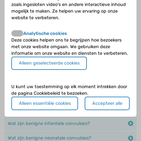
zoals ingesloten video's en andere interactieve inhoud
Wat is het syndroom van Lennox-Gastaut?
mogelijk te maken. Ze helpen uw ervaring op onze
website te verbeteren.
Wat is het syndroom van Ohtahara?
Analytische cookies
Wat is het syndroom van Panayiotopoulos?
Deze cookies helpen ons te begrijpen hoe bezoekers
met onze website omgaan. We gebruiken deze
Wat is het syndroom van West?
informatie om onze website en diensten te verbeteren.
Alleen geselecteerde cookies
Wat is juveniele absence epilepsie?
Wat is juveniele myoclonus epilepsie?
U kunt uw toestemming op elk moment intrekken door
de pagina Cookiebeleid te bezoeken.
Wat is myoclone epilepsie op de peuterleeftijd?
Alleen essentiële cookies
Accepteer alle
Wat zijn absences?
Wat zijn benigne infantiele convulsies?
Wat zijn benigne neonatale convulsies?