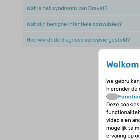
Wat is het syndroom van Dravet?
Wat zijn benigne infantiele convulsies?
Hoe wordt de diagnose epilepsie gesteld?
Welkom 
We gebruiken 
hieronder de
Functio
Deze cookies
functionalite
video's en an
mogelijk te 
ervaring op o