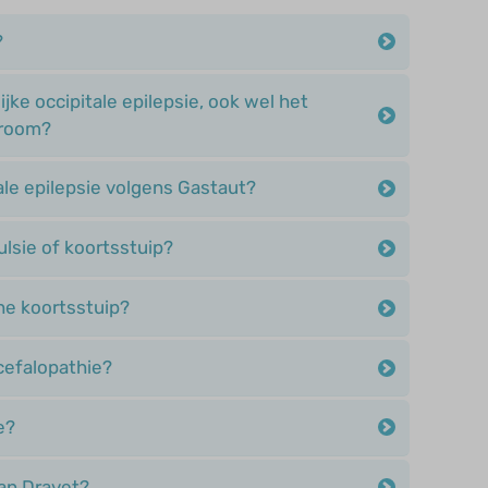
?
jke occipitale epilepsie, ook wel het
droom?
ale epilepsie volgens Gastaut?
lsie of koortsstuip?
he koortsstuip?
cefalopathie?
e?
an Dravet?