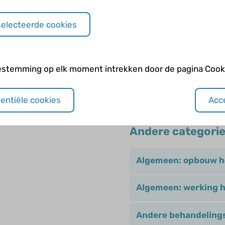
Wat zijn benigne infan
selecteerde cookies
Wat zijn benigne neon
estemming op elk moment intrekken door de pagina Cooki
Wat zijn symptomatisc
sentiële cookies
Acce
Andere categori
Algemeen: opbouw h
Algemeen: werking 
Andere behandelings