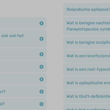
Rolandische epilepsie
Wat is benigne nachteli
Panayiotopoulos syn
, ook wel het
Wat is benigne occipit
Wat is een koortsconvu
Wat is een niet-typisc
Wat is epileptische en
er?
Wat is Glut1-deficiënti
al?
Wat is het syndroom v