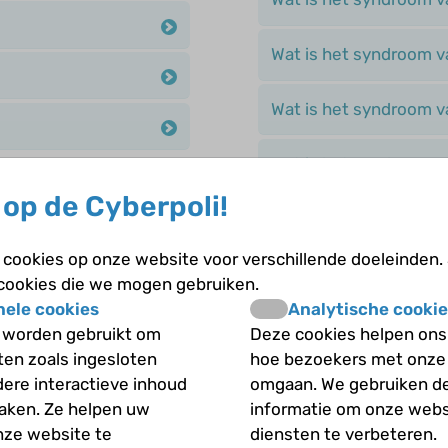
Wat is het syndroom 
Wat is het syndroom v
Wat is het syndroom 
op de Cyberpoli!
Wat is het syndroom 
cookies op onze website voor verschillende doeleinden.
Wat is juveniele absen
 cookies die we mogen gebruiken.
nele cookies
Analytische cookie
Wat is juveniele myocl
 worden gebruikt om
Deze cookies helpen ons 
iten zoals ingesloten
hoe bezoekers met onze
Wat is myoclone epilep
dere interactieve inhoud
omgaan. We gebruiken d
maken. Ze helpen uw
informatie om onze webs
nze website te
diensten te verbeteren.
Wat zijn absences?