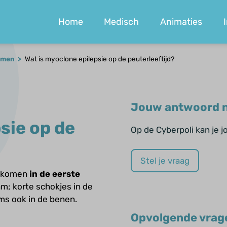
Home
Medisch
Animaties
ormen
Wat is myoclone epilepsie op de peuterleeftijd?
Jouw antwoord n
sie op de
Op de Cyberpoli kan je 
Stel je vraag
s komen
in de eerste
am; korte schokjes in de
ms ook in de benen.
Opvolgende vrag