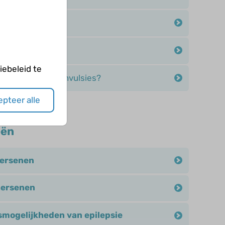
tiele convulsies?
atale convulsies?
ebeleid te
he neonatale convulsies?
pteer alle
eën
ersenen
hersenen
mogelijkheden van epilepsie