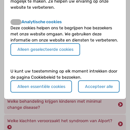
mogelijk te maken. Ze helpen uw ervaring op onze
Wat is er mis bij het nefrotisch syndroom?
website te verbeteren.
Wat is focale segmentale glomerulosclerose (FSGS)?
Analytische cookies
Deze cookies helpen ons te begrijpen hoe bezoekers
met onze website omgaan. We gebruiken deze
Wat is het nefrotisch syndroom?
informatie om onze website en diensten te verbeteren.
Wat is minimal change disease?
Alleen geselecteerde cookies
Wat vind je bij het laboratoriumonderzoek bij het
nefrotisch syndroom?
U kunt uw toestemming op elk moment intrekken door
de pagina Cookiebeleid te bezoeken.
Welke andere vormen van het nefrotisch syndroom
Alleen essentiële cookies
Accepteer alle
kennen we?
Welke behandeling krijgen kinderen met minimal
change disease?
Welke klachten veroorzaakt het syndroom van Alport?