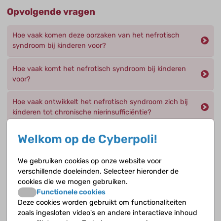
Opvolgende vragen
Hoe vaak komen deze oorzaken van het nefrotisch
syndroom bij kinderen voor?
Hoe vaak komt het nefrotisch syndroom bij kinderen
voor?
Hoe vaak ontwikkelt het nefrotisch syndroom zich bij
kinderen tot chronische nierinsufficiëntie?
Hoe wordt het nefrotisch syndroom op dit moment
Welkom op de Cyberpoli!
ingedeeld en op welke symptomen letten we?
We gebruiken cookies op onze website voor
Wat is de behandeling van het syndroom van Alport?
verschillende doeleinden. Selecteer hieronder de
cookies die we mogen gebruiken.
Wat is de prognose van focale segmentale
Functionele cookies
glomerulosclerose (FSGS)?
Deze cookies worden gebruikt om functionaliteiten
zoals ingesloten video's en andere interactieve inhoud