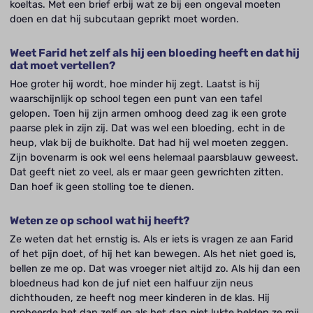
koeltas. Met een brief erbij wat ze bij een ongeval moeten
doen en dat hij subcutaan geprikt moet worden.
Weet Farid het zelf als hij een bloeding heeft en dat hij
dat moet vertellen?
Hoe groter hij wordt, hoe minder hij zegt. Laatst is hij
waarschijnlijk op school tegen een punt van een tafel
gelopen. Toen hij zijn armen omhoog deed zag ik een grote
paarse plek in zijn zij. Dat was wel een bloeding, echt in de
heup, vlak bij de buikholte. Dat had hij wel moeten zeggen.
Zijn bovenarm is ook wel eens helemaal paarsblauw geweest.
Dat geeft niet zo veel, als er maar geen gewrichten zitten.
Dan hoef ik geen stolling toe te dienen.
Weten ze op school wat hij heeft?
Ze weten dat het ernstig is. Als er iets is vragen ze aan Farid
of het pijn doet, of hij het kan bewegen. Als het niet goed is,
bellen ze me op. Dat was vroeger niet altijd zo. Als hij dan een
bloedneus had kon de juf niet een halfuur zijn neus
dichthouden, ze heeft nog meer kinderen in de klas. Hij
probeerde het dan zelf en als het dan niet lukte belden ze mij.