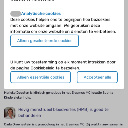
wat ben je aan het doen!! Beetje langzamer!! Hij riep dat het
heus wel ging. Dat houd je niet tegen.
Analytische cookies
Deze cookies helpen ons te begrijpen hoe bezoekers
De groepsgesprekken vind ik leuk
met onze website omgaan. We gebruiken deze
informatie om onze website en diensten te verbeteren.
Alleen geselecteerde cookies
Jongvolwassenen met hemofilie en Von Willebrand
ziekte vormen een speciale groep
Karina Meijer is hematoloog voor volwassenen in het UMC Groningen. Ze
U kunt uw toestemming op elk moment intrekken door
begeleidt o.a. jongvolwassenen met hemofilie en de ziekte van Von Willebrand.
de pagina Cookiebeleid te bezoeken.
Alleen essentiële cookies
Accepteer alle
Soms komen klachten pas later aan het licht
Marieke Joosten is klinisch geneticus in het Erasmus MC locatie Sophia
Kinderziekenhuis.
Hevig menstrueel bloedverlies (HMB) is goed te
behandelen
Carla Groenestein is gynaecoloog in het Erasmus MC. Zij werkt nauw samen in