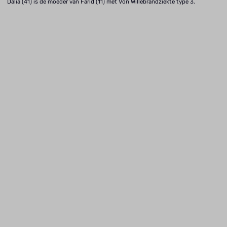
Dalia (41) is de moeder van Farid (11) met Von Willebrandziekte type 3.