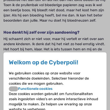
Toen ik de prullenbak vol bloederige papieren zag was ik wel
een beetje boos. Hij bloedt niet dood, maar het kost hem zijn
ijzer. Als hij een bloeding heeft, bel me dan. Ik kan het beter
beoordelen dan jullie. Maar nu doet hij bloedneuzen zelf.
Hoe denkt hij zelf over zijn aandoening?
Hij schaamt zich er niet voor, maar hij vertelt er niet over aan
andere kinderen. Ik denk dat hij het niet zo heel ernstig vindt.
Het hoort bij hem, klaar. Het is iets tussen hem en mij en de
arts, maar niet dat het een geheim is.
Welkom op de Cyberpoli!
Maak je je zorgen over Farid?
Nee, helemaal niet. Er wordt onderzoek gedaan naar nieuwe
We gebruiken cookies op onze website voor
middelen die langer werken. Hij krijgt nu geen medicijnen,
verschillende doeleinden. Selecteer hieronder de
alleen als dat nodig is.
cookies die we mogen gebruiken.
Functionele cookies
Deze cookies worden gebruikt om functionaliteiten
Hoe zie je de toekomst?
zoals ingesloten video's en andere interactieve inhoud
Hetzelfde als voor mijn andere kinderen. Hij doet wat hij wil.
mogelijk te maken. Ze helpen uw ervaring op onze
Van de week zag ik hem nog heel wild fietsen. Ik riep hem toe,
website te verbeteren.