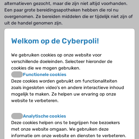
alternatieven gezocht, maar die zijn niet altijd voorhanden.
Een paar grote bereidingsapotheken hebben die rol nu
overgenomen. Ze bereiden middelen die er tijdelijk niet zijn of
uit de handel genomen zijn.
Worden er specifiek voor kinderen aangepaste
Welkom op de Cyberpoli!
medicijnen gemaakt?
De Amerikaanse en Europese registratieautoriteiten hebben
We gebruiken cookies op onze website voor
gezegd dat elk nieuw geneesmiddel ook voor kinderen moet
verschillende doeleinden. Selecteer hieronder de
worden onderzocht en ontwikkeld. Tenzij het een ziekte
cookies die we mogen gebruiken.
betreft die niet voorkomt bij kinderen, zoals dikkedarmkanker
Functionele cookies
of de ziekte van Parkinson. De farmaceutische firma's zijn
Deze cookies worden gebruikt om functionaliteiten
verplicht om dat te doen, dat loopt dus wel. Maar helemaal
zoals ingesloten video's en andere interactieve inhoud
aan het einde van het productieproces, als een middel
mogelijk te maken. Ze helpen uw ervaring op onze
geregistreerd is, moeten ze het ook gaan produceren en op
website te verbeteren.
de markt brengen. En daar houdt het nog wel eens op, omdat
er te weinig wordt verdiend. Er moet nieuwe regelgeving
Analytische cookies
komen om firma's daartoe te dwingen, die mogelijkheid is er
Deze cookies helpen ons te begrijpen hoe bezoekers
nu nog niet voor de overheid. Medicijnen worden niet alleen
met onze website omgaan. We gebruiken deze
voor Nederland gemaakt, zoiets wordt Europees of wereldwijd
informatie om onze website en diensten te verbeteren.
gedaan.