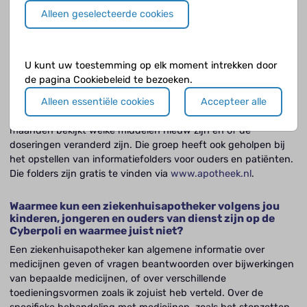
Alleen geselecteerde cookies
Is er een handboek kinderen dat door apothekers
gebruikt wordt?
Ja, er is een landelijk kinderformularium dat gebruikt wordt
U kunt uw toestemming op elk moment intrekken door
door apothekers, kinderartsen en huisartsen. Daarin staan de
de pagina Cookiebeleid te bezoeken.
geneesmiddelen die gebruikt worden bij kinderen, met de
doseringen en de bijwerkingen die te verwachten zijn. Dat
Alleen essentiële cookies
Accepteer alle
wordt gemaakt door een groep experts die elke twee
maanden bekijkt welke middelen nieuw zijn en of de
doseringen veranderd zijn. Die groep heeft ook geholpen bij
het opstellen van informatiefolders voor ouders en patiënten.
Die folders zijn gratis te vinden via
www.apotheek.nl
.
Waarmee kun een ziekenhuisapotheker volgens jou
kinderen, jongeren en ouders van dienst zijn op de
Cyberpoli en waarmee juist niet?
Een ziekenhuisapotheker kan algemene informatie over
medicijnen geven of vragen beantwoorden over bijwerkingen
van bepaalde medicijnen, of over verschillende
toedieningsvormen zoals ik zojuist heb verteld. Over de