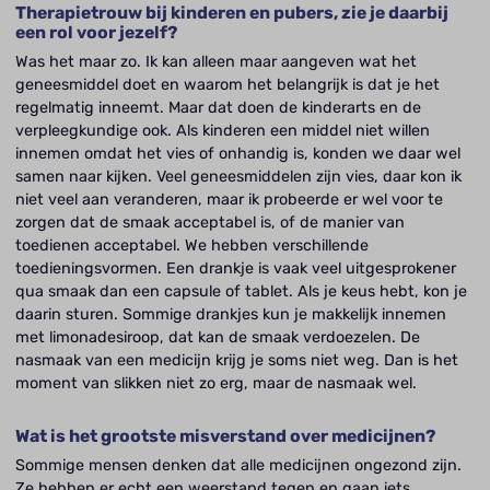
Therapietrouw bij kinderen en pubers, zie je daarbij
een rol voor jezelf?
Was het maar zo. Ik kan alleen maar aangeven wat het
geneesmiddel doet en waarom het belangrijk is dat je het
regelmatig inneemt. Maar dat doen de kinderarts en de
verpleegkundige ook. Als kinderen een middel niet willen
innemen omdat het vies of onhandig is, konden we daar wel
samen naar kijken. Veel geneesmiddelen zijn vies, daar kon ik
niet veel aan veranderen, maar ik probeerde er wel voor te
zorgen dat de smaak acceptabel is, of de manier van
toedienen acceptabel. We hebben verschillende
toedieningsvormen. Een drankje is vaak veel uitgesprokener
qua smaak dan een capsule of tablet. Als je keus hebt, kon je
daarin sturen. Sommige drankjes kun je makkelijk innemen
met limonadesiroop, dat kan de smaak verdoezelen. De
nasmaak van een medicijn krijg je soms niet weg. Dan is het
moment van slikken niet zo erg, maar de nasmaak wel.
Wat is het grootste misverstand over medicijnen?
Sommige mensen denken dat alle medicijnen ongezond zijn.
Ze hebben er echt een weerstand tegen en gaan iets