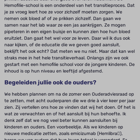
Hemofilie-school is een onderdeel van het transitieproces. Dat
je ze vroeg leert hoe ze voor zichzelf moeten zorgen. We
nemen ook bloed af of ze prikken zichzelf. Dan gaan we
samen naar het lab waar ze een jas aankrijgen. Ze mogen
pipeteren in een eigen buisje en kunnen zien hoe hun bloed
eruitziet. Dan gaat het wel voor ze leven. Daar wil ik dus ook
naar kijken, of de educatie die we geven goed aansluit,
beklijft het ook echt? Dat meten we nu niet. Maar dat kan wel
straks mee in het hele transitieverhaal. Onlangs zijn we ook
gestart met een hemofilie school voor de jongere kinderen. De
inhoud is op hun niveau en leeftijd afgestemd.
Begeleiden jullie ook de ouders?
We hebben plannen om na de zomer een Ouderadviesraad op
te zetten, met acht ouderparen die we drie à vier keer per jaar
zien. Zij vertellen ons hoe ze vinden dat wij het doen. Of het is
wat ze verwachten en of het aansluit bij hun behoefte. Ik
denk zelf dat we nog veel beter kunnen aansluiten bij
kinderen en ouders. Een voorbeeldje. Als we kinderen op
nieuwe medicatie zetten, zoals emicizumab (Hemlibra),