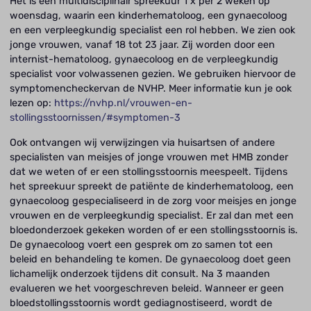
Het is een multidisciplinair spreekuur 1 x per 2 weken op
woensdag, waarin een kinderhematoloog, een gynaecoloog
en een verpleegkundig specialist een rol hebben. We zien ook
jonge vrouwen, vanaf 18 tot 23 jaar. Zij worden door een
internist-hematoloog, gynaecoloog en de verpleegkundig
specialist voor volwassenen gezien. We gebruiken hiervoor de
symptomencheckervan de NVHP. Meer informatie kun je ook
lezen op:
https://nvhp.nl/vrouwen-en-
stollingsstoornissen/#symptomen-3
Ook ontvangen wij verwijzingen via huisartsen of andere
specialisten van meisjes of jonge vrouwen met HMB zonder
dat we weten of er een stollingsstoornis meespeelt. Tijdens
het spreekuur spreekt de patiënte de kinderhematoloog, een
gynaecoloog gespecialiseerd in de zorg voor meisjes en jonge
vrouwen en de verpleegkundig specialist. Er zal dan met een
bloedonderzoek gekeken worden of er een stollingsstoornis is.
De gynaecoloog voert een gesprek om zo samen tot een
beleid en behandeling te komen. De gynaecoloog doet geen
lichamelijk onderzoek tijdens dit consult. Na 3 maanden
evalueren we het voorgeschreven beleid. Wanneer er geen
bloedstollingsstoornis wordt gediagnostiseerd, wordt de