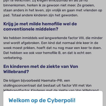
pijn te verlichten. Zij kregen emicizumab en als ze nu
binnenkomen, herken ik ze gewoon niet meer. Ze groeien,
staan anders in het leven, zijn vrolijk en gaan met vrienden op
pad. Totaal andere kinderen zijn het geworden.
Krijg je met milde hemofilie wel de
conventionele middelen?
We hebben inmiddels wel langwerkende factor VIII, die minder
snel wordt afgebroken. Een kind dat normaal drie keer in de
week moest prikken, hoeft dat nu nog maar een keer te doen.
Dat hebben we ook voor hemofilie B, en dat is echt een
verbetering.
En kinderen met de ziekte van Von
Willebrand?
Die krijgen bijvoorbeeld Haemate-P®, een
stollingsconcentraat dat bestaat uit factor VIII met Von
Willebrandfactor. Kinderen met de ziekte van Von Willebrand
krijgen niet zo heel vaak profylaxe, we hebben nu twee of drie
Welkom op de Cyberpoli!
patiënten. Bij hevig menstrueel bloedverlies is onze voorkeur
deze meisjes een OAC (orale anticonceptie) of wel de pil voor