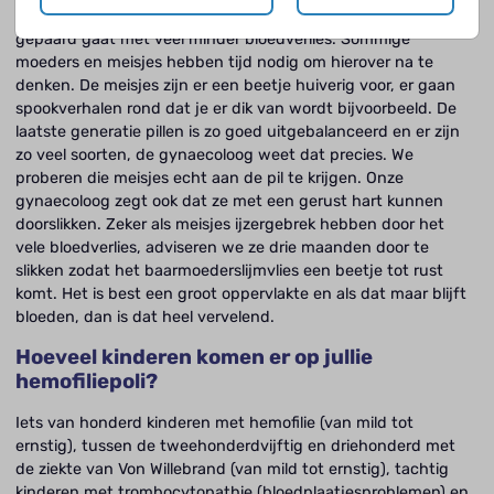
pil zorgt ervoor dat de menstruatie regelmatig verloopt en
gepaard gaat met veel minder bloedverlies. Sommige
moeders en meisjes hebben tijd nodig om hierover na te
denken. De meisjes zijn er een beetje huiverig voor, er gaan
spookverhalen rond dat je er dik van wordt bijvoorbeeld. De
laatste generatie pillen is zo goed uitgebalanceerd en er zijn
zo veel soorten, de gynaecoloog weet dat precies. We
proberen die meisjes echt aan de pil te krijgen. Onze
gynaecoloog zegt ook dat ze met een gerust hart kunnen
doorslikken. Zeker als meisjes ijzergebrek hebben door het
vele bloedverlies, adviseren we ze drie maanden door te
slikken zodat het baarmoederslijmvlies een beetje tot rust
komt. Het is best een groot oppervlakte en als dat maar blijft
bloeden, dan is dat heel vervelend.
Hoeveel kinderen komen er op jullie
hemofiliepoli?
Iets van honderd kinderen met hemofilie (van mild tot
ernstig), tussen de tweehonderdvijftig en driehonderd met
de ziekte van Von Willebrand (van mild tot ernstig), tachtig
kinderen met trombocytopathie (bloedplaatjesproblemen) en