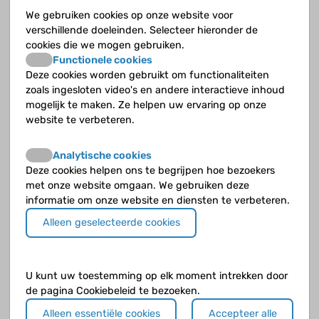
te schrijven. Mocht er ondanks de pil toch nog HMB optreden,
We gebruiken cookies op onze website voor
dan kan Haemate-P® gegeven worden. Als meisjes (nog)
verschillende doeleinden. Selecteer hieronder de
geen pil willen, dan kunnen we het menstrueel bloedverlies
cookies die we mogen gebruiken.
beperken met behulp van Haemate-P®.
Functionele cookies
Deze cookies worden gebruikt om functionaliteiten
Wanneer moet een meisje aan de bel trekken
zoals ingesloten video's en andere interactieve inhoud
bij hevig menstrueel bloedverlies?
mogelijk te maken. Ze helpen uw ervaring op onze
website te verbeteren.
Voor het hevig bloedverlies bij meisjes hebben we een
symptomenchecker gemaakt. Als je om de twee uur
Analytische cookies
maandverband of tampons moet wisselen, als je bloedstolsels
Deze cookies helpen ons te begrijpen hoe bezoekers
hebt groter dan een 1 euromunt, als je langer dan zeven
met onze website omgaan. We gebruiken deze
dagen menstrueert, niet kunt deelnemen aan sociale dingen
informatie om onze website en diensten te verbeteren.
of niet meer naar school gaat, dan moet je aan de bel trekken.
We kunnen het namelijk gewoon behandelen.
Alleen geselecteerde cookies
Hoe behandel je dit hevig menstrueel
bloedverlies?
U kunt uw toestemming op elk moment intrekken door
Met Cyclokapron® (tranexaminezuur) en orale anticonceptie.
de pagina Cookiebeleid te bezoeken.
Dat is soms best moeilijk uit te leggen. Je gebruikt de pil dan
Alleen essentiële cookies
Accepteer alle
niet om niet zwanger te worden, maar echt als medicatie. De