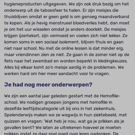
hygieneproducten uitgegeven. We zijn ook druk bezig om het
onderwerp uit de taboesfeer te halen. Er zijn meisjes die
thuisblijven omdat er geen geld is om genoeg maandverband
te kopen. Als je hevig menstrueel bloedverlies hebt, dan moet
je om het uur wisselen omdat je anders doorlekt. De meisjes
krijgen ijzertekort, zijn vermoeid en voelen zich niet lekker. Ze
komen soms in een sociaal isolement, blijven thuis en gaan
niet naar school. Nu met de online lessen is dat minder erg,
maar vriendinnen zien ze niet. Ze gaan in de zomer niet op de
fiets naar het zwembad en worden beperkt in kledingkeuzes.
Alles bij elkaar komt zo’n meisje aardig in de problemen. We
werken hard om hier meer aandacht voor te vragen.
Je had nog meer onderwerpen?
We zijn een aantal jaar geleden gestart met de Hemofilie-
school. We nodigen groepen jongens met hemofilie in
dezelfde leeftijdscategorie uit bij ons in het ziekenhuis.
Spelenderwijs maken we ze wegwijs in hun ziektebeeld, met
quizzen en vragen: ‘Wat heb je nou, wat ga je prikken als je
gevallen bent? We laten ze uitrekenen hoeveel ze moeten
prikken zodat ze daar snel goed over leren nadenken. De