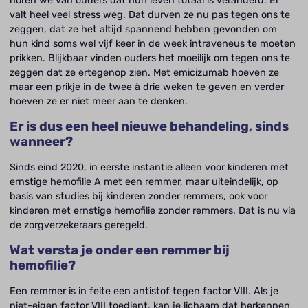
horen we van ouders dat hun leven totaal is veranderd. Er
valt heel veel stress weg. Dat durven ze nu pas tegen ons te
zeggen, dat ze het altijd spannend hebben gevonden om
hun kind soms wel vijf keer in de week intraveneus te moeten
prikken. Blijkbaar vinden ouders het moeilijk om tegen ons te
zeggen dat ze ertegenop zien. Met emicizumab hoeven ze
maar een prikje in de twee à drie weken te geven en verder
hoeven ze er niet meer aan te denken.
Er is dus een heel nieuwe behandeling, sinds
wanneer?
Sinds eind 2020, in eerste instantie alleen voor kinderen met
ernstige hemofilie A met een remmer, maar uiteindelijk, op
basis van studies bij kinderen zonder remmers, ook voor
kinderen met ernstige hemofilie zonder remmers. Dat is nu via
de zorgverzekeraars geregeld.
Wat versta je onder een remmer bij
hemofilie?
Een remmer is in feite een antistof tegen factor VIII. Als je
niet-eigen factor VIII toedient, kan je lichaam dat herkennen