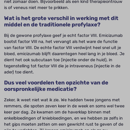
niet zomaar doen. Bijvoorbeeld als een kind therapieontrouw
is of veneus niet meer te prikken.
Wat is het grote verschil in werking met dit
middel en de traditionele profylaxe?
Bij de gewone profylaxe geef je echt factor VIII. Emicizumab
bootst factor VIII na, het vervangt als het ware de functie
van factor VIII. De echte factor VIII verdwijnt heel snel uit je
bloed, emicizumab blijft daarentegen heel lang in je bloed. Je
dient het ook subcutaan toe (injectie onder de huid), in
tegenstelling tot factor VIII die je intraveneus (injectie in de
ader) toe dient.
Dus veel voordelen ten opzichte van de
oorspronkelijke medicatie?
Zeker, ik weet niet wat ik zie. We hadden twee jongens met
remmers, die spoten zeven keer in de week en soms wel twee
keer per dag. Ze kwamen om de haverklap binnen met
enkelbloedingen of kniebloedingen, en we hebben ze zelfs in
het gips moeten zetten om een gewricht rust te geven of de