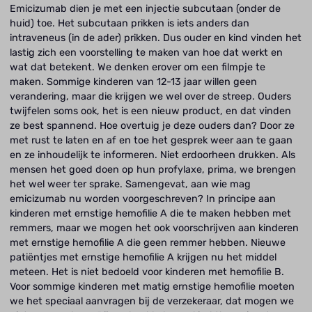
Emicizumab dien je met een injectie subcutaan (onder de
huid) toe. Het subcutaan prikken is iets anders dan
intraveneus (in de ader) prikken. Dus ouder en kind vinden het
lastig zich een voorstelling te maken van hoe dat werkt en
wat dat betekent. We denken erover om een filmpje te
maken. Sommige kinderen van 12-13 jaar willen geen
verandering, maar die krijgen we wel over de streep. Ouders
twijfelen soms ook, het is een nieuw product, en dat vinden
ze best spannend. Hoe overtuig je deze ouders dan? Door ze
met rust te laten en af en toe het gesprek weer aan te gaan
en ze inhoudelijk te informeren. Niet erdoorheen drukken. Als
mensen het goed doen op hun profylaxe, prima, we brengen
het wel weer ter sprake. Samengevat, aan wie mag
emicizumab nu worden voorgeschreven? In principe aan
kinderen met ernstige hemofilie A die te maken hebben met
remmers, maar we mogen het ook voorschrijven aan kinderen
met ernstige hemofilie A die geen remmer hebben. Nieuwe
patiëntjes met ernstige hemofilie A krijgen nu het middel
meteen. Het is niet bedoeld voor kinderen met hemofilie B.
Voor sommige kinderen met matig ernstige hemofilie moeten
we het speciaal aanvragen bij de verzekeraar, dat mogen we