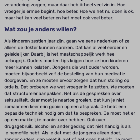
verandering zorgen, maar daar heb ik heel veel zin in. Hoe
vroeger je ermee begint, hoe beter. Hoe we het nu doen is ok,
maar het kan veel beter en het moet ook veel beter.
Wat zou je anders willen?
Als kinderen zestien jaar zijn, gaan we eens nadenken of ze
alleen de dokter kunnen spreken. Dat kan al veel eerder en
geleidelijker. Daarbij is het maatschappelijk werk heel
belangrijk. Ouders moeten tips krijgen hoe ze hun kinderen
meer kunnen loslaten. Jongens die wat ouder worden,
moeten bijvoorbeeld zelf de bestelling van hun medicatie
doorgeven. En ze moeten ervoor zorgen dat hun stolling op
orde is. Dat proberen we wat vroeger in te zetten. We moeten
dat structureler aanpakken. Net als de gesprekken over
seksualiteit, daar moet je naartoe groeien, dat kun je niet
zomaar een keer erin gooien op een afspraak. Je hebt een
bepaalde techniek nodig om dat te bespreken. Je moet het er
op een makkelijke manier over hebben. Ook over
drugsgebruik, alcohol en ander gedrag dat niet handig is als
je hemofilie hebt. Als je dat met de jongens alleen doet,
zonder ouders, dan weet ik niet of het goed beklijft. Je moet