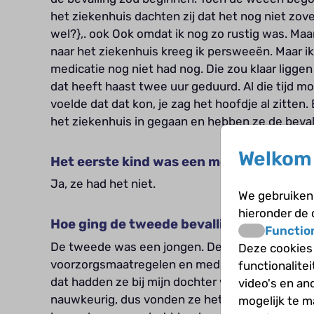
het ziekenhuis dachten zij dat het nog niet zove
wel?},. ook Ook omdat ik nog zo rustig was. Ma
naar het ziekenhuis kreeg ik persweeën. Maar i
medicatie nog niet had nog. Die zou klaar ligg
dat heeft haast twee uur geduurd. Al die tijd moc
voelde dat dat kon, je zag het hoofdje al zitten
het ziekenhuis in gegaan en hebben ze de beval
Welkom 
Het eerste kind was een meisje, is zij get
Ja, ze had het niet.
We gebruiken 
hieronder de
Hoe ging de tweede bevalling?
Functio
De tweede was een jongen. De bevalling was in
Deze cookies
voorzorgsmaatregelen en medicijnen. In eerste i
functionalite
dat hadden ze bij mijn dochter wel gedaan via d
video's en an
nauwkeurig, dus vonden ze het niet nodig. Toen 
mogelijk te 