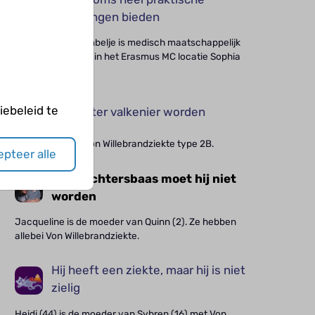
oplossingen bieden
Mariska de la Rambelje is medisch maatschappelijk
werker en werkte in het Erasmus MC locatie Sophia
kinderziekenhuis.
ebeleid te
Ik wil later valkenier worden
Jaro (10) heeft Von Willebrandziekte type 2B.
pteer alle
Een vechtersbaas moet hij niet
worden
Jacqueline is de moeder van Quinn (2). Ze hebben
allebei Von Willebrandziekte.
Hij heeft een ziekte, maar hij is niet
zielig
Heidi (44) is de moeder van Sybren (16) met Von