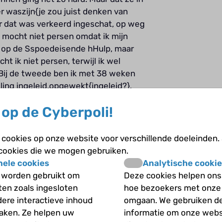
r waszijn{je zou juist denken van
ar dat was verkeerd ingeschat, op weg
k mocht niet persen omdat ik mijn
en op de Sspoedeisende hHulp, maar
ht ik niet persen, terwijl ik wel
. Bij de tweede ben ik met 38 weken
ling ingeleid.opgewekt{ingeleid?}.
op de Cyberpoli!
est?
cookies op onze website voor verschillende doeleinden.
 cookies die we mogen gebruiken.
nele cookies
Analytische cookie
 het ziekenhuis met dezelfde
 worden gebruikt om
Deze cookies helpen ons 
nstantie wilden ze niet gelijk testen,
iten zoals ingesloten
hoe bezoekers met onze
e navelstreng. Maar dat bleek niet zo
dere interactieve inhoud
omgaan. We gebruiken d
hij na een paar dagen de hielprik
maken. Ze helpen uw
informatie om onze webs