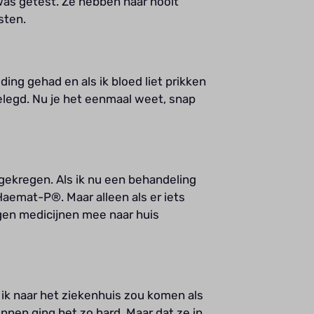
 was getest. Ze hebben haar nooit
sten.
ing gehad en als ik bloed liet prikken
gelegd. Nu je het eenmaal weet, snap
s gekregen. Als ik nu een behandeling
aemat-P®. Maar alleen als er iets
agen medicijnen mee naar huis
 ik naar het ziekenhuis zou komen als
nen ging het zo hard. Maar dat ze in