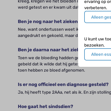
kreeg, kregen we het bloeden niet gestopt. Toen 
ervaring op o
werd getest en er kwam uit dat hij ook Von Will
verbeteren.
Alleen ge
Ben je nog naar het ziekenhuis gegaan to
Nee, want ondertussen weet ik wel wat ik moet
aangedrukt en gekoeld, maar daar zijn we best
U kunt uw to
bezoeken.
Ben je daarna naar het ziekenhuis gegaa
Alleen es
Toen we de bloeding hadden gestopt heb ik geli
gebeld dat ik wilde dat hij getest werd. We k
toen hebben ze bloed afgenomen.
Is er nog officieel een diagnose gesteld?
Ja, hij heeft type 2AAa, net als ik. En zijn stoll
Hoe gaat het sindsdien?