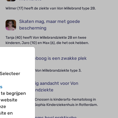
Wilmer (17) heeft de ziekte van Von Willebrand type 2B.
Skaten mag, maar met goede
bescherming
Tanja (40) heeft Von Willebrandziekte 2B en twee
kinderen, Jaro (10) en Max (6), die het ook hebben.
Mijn elleboog is een zwakke plek
Sybren (16) heeft Von Willebrandziekte type 3.
 Selecteer
Te weinig aandacht voor Von
s
Willebrandziekte
te begrijpen
 website
Professor Marjon Cnossen is kinderarts-hematoloog in
het Erasmus MC-Sophia Kinderziekenhuis in Rotterdam.
eze
ite en
Ik kan soms heel praktische