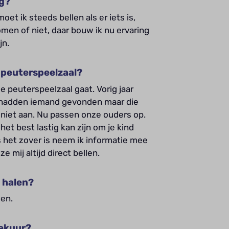
ig?
oet ik steeds bellen als er iets is,
en of niet, daar bouw ik nu ervaring
jn.
f peuterspeelzaal?
r de peuterspeelzaal gaat. Vorig jaar
 hadden iemand gevonden maar die
 niet aan. Nu passen onze ouders op.
et best lastig kan zijn om je kind
ls het zover is neem ik informatie mee
e mij altijd direct bellen.
j halen?
oen.
eekuur?