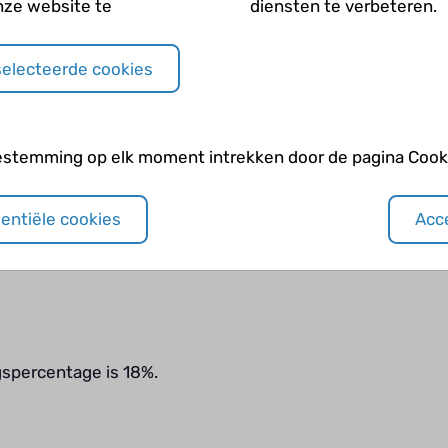
wist ik al dat het foute boel was. Hij
nze website te
diensten te verbeteren.
ebrandziekte had.
selecteerde cookies
en hij zo bloedde?
 doen. We hebben het heel lang
 wel lang mee bezig geweest.
estemming op elk moment intrekken door de pagina Cooki
n?
sentiële cookies
Acce
jk het Sophia kinderziekenhuis
onden anderhalve week erna komen en
ingspercentage is 18%.