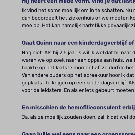
Hij heeft een milde vorm, vind je dat last
Ik vind het soms moeilijk om in te schatten. Nu m
dan beoordeelt het ziekenhuis of we moeten kom
mee op. Het kan namelijk hartstikke gevaarlijk zi
Gaat Quinn naar een kinderdagverblijf o
Nog niet. Als hij 2,5 jaar is wil ik wel dat hij naa
waren we op zoek naar een oppas aan huis. We
haakte op het laatste moment af, ze durfde het
Van andere ouders op het spreekuur hoor ik dat h
geplaatst te krijgen op een kinderdagverblijf. A
voor de leidsters. En als er iets gebeurt moeten z
En misschien de hemofilieconsulent erbi
Ja, als ze moeilijk zouden doen, zal ik dat wel d
Gaan jullie wel eens naar een groepsspr