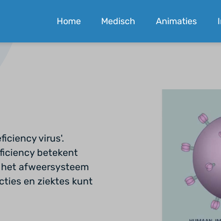
Home
Medisch
Animaties
iciency virus'.
iciency betekent
kt het afweersysteem
ecties en ziektes kunt