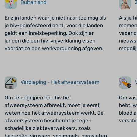
Buitenland
Er zijn landen waar je niet naar toe mag als
Als je 
je hiv-geïnfecteerd bent; voor die landen
moment 
geldt een inreisbeperking. Ook zijn er
vader 
landen die een hiv-vrijverklaring eisen
nieuws 
voordat ze een werkvergunning afgeven.
mogelij
Verdieping - Het afweersysteem
Om te begrijpen hoe hiv het
Om vast
afweersysteem afbreekt, moet je eerst
hebt, w
weten hoe het afweersysteem werkt. Je
bloed a
afweersysteem beschermt je tegen
verschi
schadelijke ziekteverwekkers, zoals
bacteriën, virussen, schimmels, parasieten