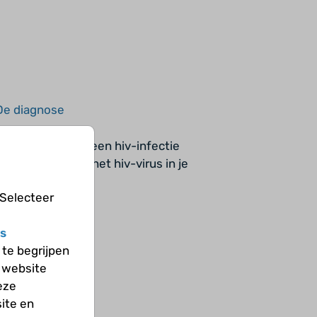
De diagnose
 te stellen of je een hiv-infectie
ordt gekeken of het hiv-virus in je
anwezig is.
 Selecteer
s
te begrijpen
 website
eze
ite en