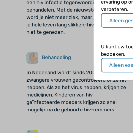
ervaring op o
een hiv infectie tegenwoordig goed te
verbeteren.
behandelen. Met de nieuwste medicijnen
word je niet meer ziek, maar je moet ze wel
Alleen ge
je hele leven lang slikken; hiv is helaas nog
niet te genezen.
U kunt uw to
bezoeken.
Behandeling
Alleen es
In Nederland wordt sinds 2004 bij álle
zwangere vrouwen gecontroleerd of ze hiv
hebben. Als ze het virus hebben, krijgen ze
medicijnen. Kinderen van hiv-
geïnfecteerde moeders krijgen zo snel
mogelijk na de geboorte hiv-remmers.