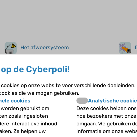
Het afweersysteem
Om te begrijpen hoe hiv het
Om vast
op de Cyberpoli!
afweersysteem afbreekt, is het handig om
hebt, w
te weten hoe het afweersysteem werkt.
bloed a
cookies op onze website voor verschillende doeleinden.
Je afweersysteem beschermt je tegen
 cookies die we mogen gebruiken.
schadelijke ziekteverwekkers, zoals
nele cookies
Analytische cookie
bacteriën, virussen, schimmels, parasieten
 worden gebruikt om
Deze cookies helpen ons 
en kwaadaardige cellen (kankercellen).
iten zoals ingesloten
hoe bezoekers met onze
dere interactieve inhoud
omgaan. We gebruiken d
maken. Ze helpen uw
informatie om onze webs