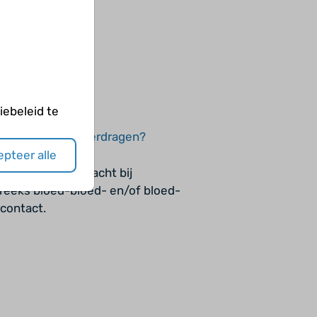
ebeleid te
Hoe kun je hiv overdragen?
pteer alle
sico op hiv-overdracht bij
reeks bloed-bloed- en/of bloed-
contact.