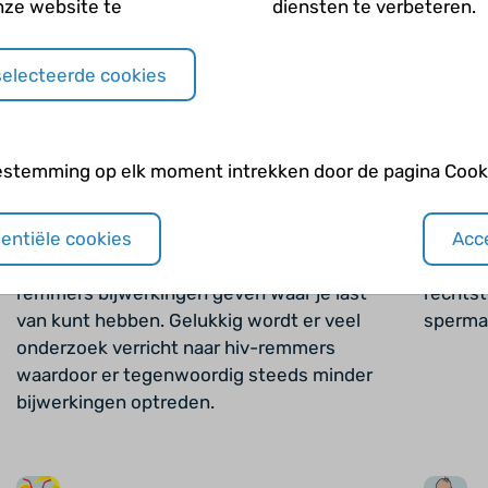
nze website te
diensten te verbeteren.
selecteerde cookies
estemming op elk moment intrekken door de pagina Cooki
Bijwerkingen
sentiële cookies
Acce
Net als andere medicijnen kunnen hiv-
Er is ri
remmers bijwerkingen geven waar je last
rechtst
van kunt hebben. Gelukkig wordt er veel
sperma
onderzoek verricht naar hiv-remmers
waardoor er tegenwoordig steeds minder
bijwerkingen optreden.