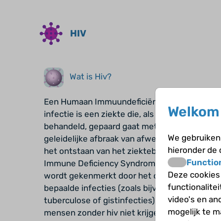
HIV
Wat is Hiv?
Een Humaan Immuundeficiëntie Virus (hiv)
Welkom 
infectie is een ziekte die, als je die niet
behandeld, gepaard gaat met een
We gebruiken 
geleidelijke afbraak van afweercellen en
hieronder de
het ontstaan van het ziektebeeld Acquired
Functio
Immune Deficiency Syndrome (AIDS) AIDS
Deze cookies
wordt gekenmerkt door het optreden van
functionalite
bepaalde infecties (zoals bijvoorbeeld
video's en an
tuberculose of gistinfecties) en kanker, die
mogelijk te 
mensen zonder hiv niet krijgen. Gelukkig is