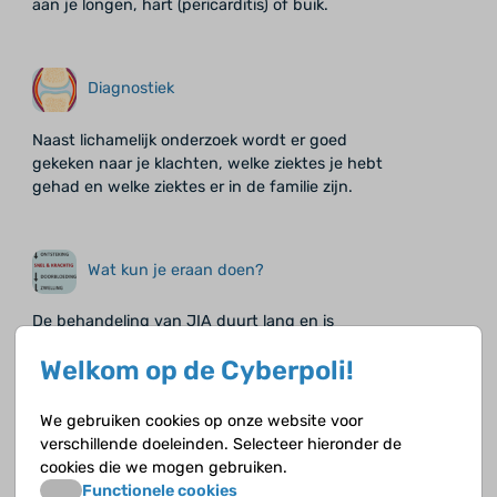
aan je longen, hart (pericarditis) of buik.
Diagnostiek
Naast lichamelijk onderzoek wordt er goed
gekeken naar je klachten, welke ziektes je hebt
gehad en welke ziektes er in de familie zijn.
Wat kun je eraan doen?
De behandeling van JIA duurt lang en is
veelomvattend. Er zijn verschillende medicijnen
Welkom op de Cyberpoli!
tegen de ontsteking en de pijn. Fysiotherapie en
ergotherapie spelen een belangrijke rol.
We gebruiken cookies op onze website voor
verschillende doeleinden. Selecteer hieronder de
Jeugdreuma en andere auto-
cookies die we mogen gebruiken.
immuunziekten
Functionele cookies