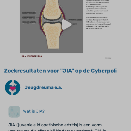
Zoekresultaten voor "JIA" op de Cyberpoli
Jeugdreuma e.a.
Wat is JIA?
JIA (juveniele idiopathische artritis) is een vorm