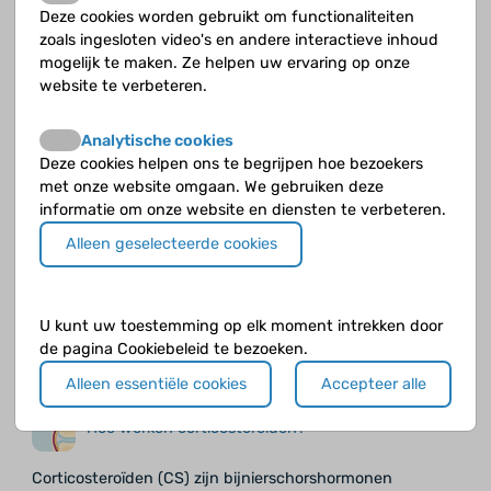
Deze cookies worden gebruikt om functionaliteiten
Jeugdreuma of Juveniele Idiopathische Artritis
zoals ingesloten video's en andere interactieve inhoud
(JIA) is een van de bekendste auto-
mogelijk te maken. Ze helpen uw ervaring op onze
immuunziekten die op de kinderleeftijd
website te verbeteren.
voorkomen. Een auto-immuunziekte, is een ziekte
waarbij je immuunsysteem betrokken is.
Analytische cookies
Deze cookies helpen ons te begrijpen hoe bezoekers
met onze website omgaan. We gebruiken deze
Mixed connective tissue disease (MCTD)
informatie om onze website en diensten te verbeteren.
Alleen geselecteerde cookies
Mixed connective tissue disease is een gemengde
bindweefselziekte. Een auto-immuunziekte die
lijkt op andere ziektes als systemische lupus
erythematodes (SLE), jeugdreuma (JIA),
U kunt uw toestemming op elk moment intrekken door
sclerodermie en juveniele dermatomyositis (JDM).
de pagina Cookiebeleid te bezoeken.
Alleen essentiële cookies
Accepteer alle
Hoe werken corticosteroïden?
Corticosteroïden (CS) zijn bijnierschorshormonen