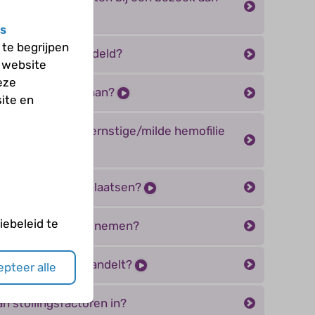
s
te begrijpen
epatiënten behandeld?
 website
eze
aak je remmers aan?
ite en
ling van matig ernstige/milde hemofilie
n port-a-cath te plaatsen?
ebeleid te
 tranexaminezuur nemen?
hemofilie niet behandelt?
pteer alle
n stollingsfactoren in?