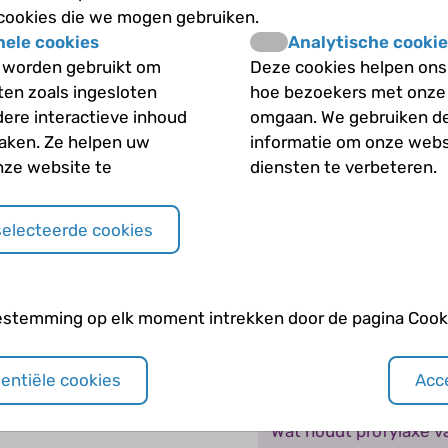
 cookies die we mogen gebruiken.
de tandarts?
nele cookies
Analytische cookie
 worden gebruikt om
Deze cookies helpen ons 
Waar worden hemofili
iten zoals ingesloten
hoe bezoekers met onze
dere interactieve inhoud
omgaan. We gebruiken d
Waarom en wanneer m
maken. Ze helpen uw
informatie om onze webs
nze website te
diensten te verbeteren.
Waarom kan de behande
soms zo lastig zijn?
selecteerde cookies
Wanneer besluit je ee
estemming op elk moment intrekken door de pagina Cooki
Wanneer mag je geen
Wat gebeurt er als je 
sentiële cookies
Acce
Wat houdt profylaxe va