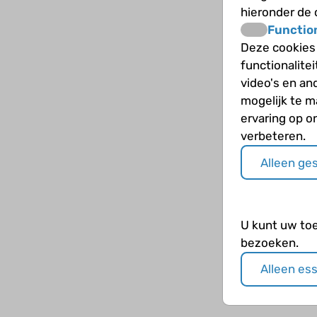
hieronder de
Functio
Deze cookies
functionalite
video's en an
mogelijk te 
ervaring op o
verbeteren.
Alleen ge
U kunt uw to
bezoeken.
Alleen es