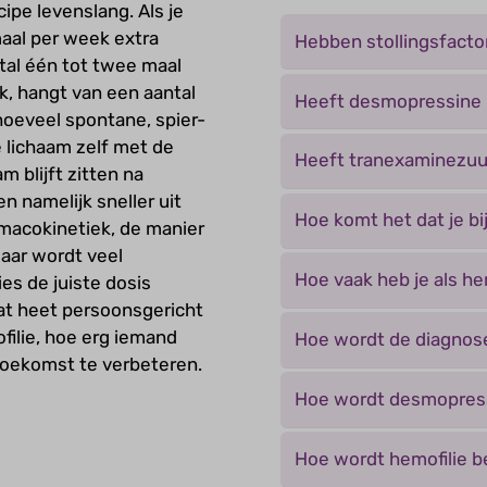
cipe levenslang. Als je
maal per week extra
Hebben stollingsfacto
stal één tot twee maal
k, hangt van een aantal
Heeft desmopressine 
 hoeveel spontane, spier-
 lichaam zelf met de
Heeft tranexaminezuu
m blijft zitten na
en namelijk sneller uit
Hoe komt het dat je bi
rmacokinetiek, de manier
aar wordt veel
Hoe vaak heb je als he
es de juiste dosis
dat heet persoonsgericht
filie, hoe erg iemand
Hoe wordt de diagnose
 toekomst te verbeteren.
Hoe wordt desmopres
Hoe wordt hemofilie 