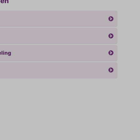
eën
ling