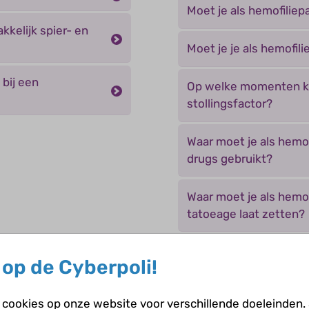
Moet je als hemofiliep
kkelijk spier- en
Moet je je als hemofil
 bij een
Op welke momenten kri
stollingsfactor?
Waar moet je als hemofi
drugs gebruikt?
Waar moet je als hemofi
tatoeage laat zetten?
Waar moet je als hemofi
op de Cyberpoli!
gaat?
cookies op onze website voor verschillende doeleinden.
Waar moet je als hemof