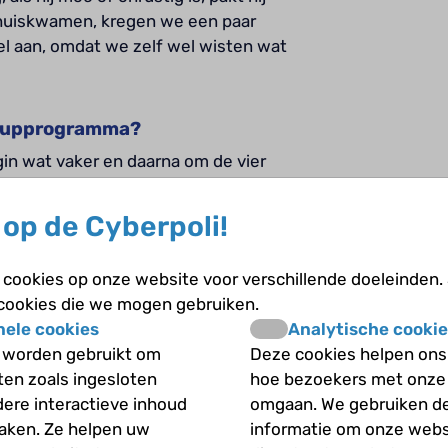
e thuiskwamen, kregen we een paar
el aan, omdat we zelf wel wisten wat
w-upprogramma?
gin wat vaker en daarna om de vier
Mijn vrouw vond het heel interessant
op de Cyberpoli!
cookies op onze website voor verschillende doeleinden.
id bieden en zijn ontwikkeling
 cookies die we mogen gebruiken.
j had geen problemen met zijn ogen
nele cookies
Analytische cookie
n longen. Dat komt wel regelmatig
 worden gebruikt om
Deze cookies helpen ons 
 voor zijn werkelijke leeftijd. De
iten zoals ingesloten
hoe bezoekers met onze
ld. Als je ziet waar hij nu zit op
dere interactieve inhoud
omgaan. We gebruiken d
enen nu met zijn echte leeftijd.
maken. Ze helpen uw
informatie om onze webs