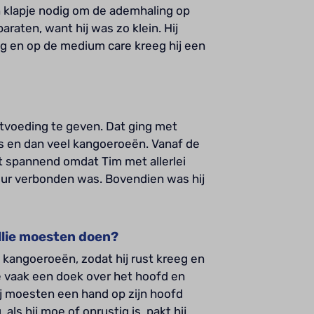
n klapje nodig om de ademhaling op
paraten, want hij was zo klein. Hij
g en op de medium care kreeg hij een
tvoeding te geven. Dat ging met
is en dan veel kangoeroeën. Vanaf de
st spannend omdat Tim met allerlei
uur verbonden was. Bovendien was hij
ullie moesten doen?
kangoeroeën, zodat hij rust kreeg en
e vaak een doek over het hoofd en
j moesten een hand op zijn hoofd
ls hij moe of onrustig is, pakt hij