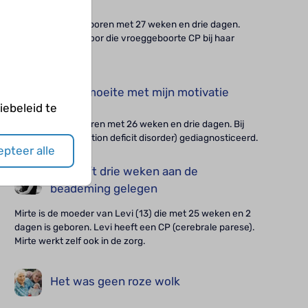
Vanessa (8) is geboren met 27 weken en drie dagen.
Waarschijnlijk is door die vroeggeboorte CP bij haar
ontstaan.
Ik heb moeite met mijn motivatie
ebeleid te
Robin (21) is geboren met 26 weken en drie dagen. Bij
hem is ADD (attention deficit disorder) gediagnosticeerd.
pteer alle
Hij heeft drie weken aan de
beademing gelegen
Mirte is de moeder van Levi (13) die met 25 weken en 2
dagen is geboren. Levi heeft een CP (cerebrale parese).
Mirte werkt zelf ook in de zorg.
Het was geen roze wolk