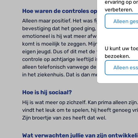
ervaring op o
verbeteren.
Hoe waren de controles op de follow-upp
Alleen maar positief. Het was fijn te horen dat 
Alleen ge
bevestiging dat het goed ging, dat idee hadden w
emotioneel is hij wat meer afwachtend, hij maak
komt is moeilijk te zeggen. Mijn vrouw en in he
U kunt uw to
eigen jeugd. Dus of dit met de vroeggeboorte te 
bezoeken.
controle op achtjarige leeftijd is een paar weke
alleen telefonisch vanwege de corona, maar wo
Alleen es
in het ziekenhuis. Dat is dan meteen de laatste 
Hoe is hij sociaal?
Hij is wat meer op zichzelf. Kan prima alleen zijn
vindt het leuk om te spelen, hij heeft genoeg vr
Zijn broertje van zes heeft dat wel.
Wat verwachten jullie van zijn ontwikke