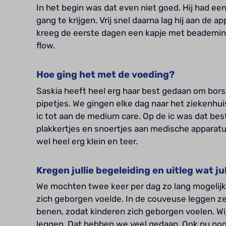
In het begin was dat even niet goed. Hij had ee
gang te krijgen. Vrij snel daarna lag hij aan de ap
kreeg de eerste dagen een kapje met beademin
flow.
Hoe ging het met de voeding?
Saskia heeft heel erg haar best gedaan om bors
pipetjes. We gingen elke dag naar het ziekenhu
ic tot aan de medium care. Op de ic was dat be
plakkertjes en snoertjes aan medische apparat
wel heel erg klein en teer.
Kregen jullie begeleiding en uitleg wat j
We mochten twee keer per dag zo lang mogelijk 
zich geborgen voelde. In de couveuse leggen z
benen, zodat kinderen zich geborgen voelen. Wi
leggen. Dat hebben we veel gedaan. Ook nu nog, a