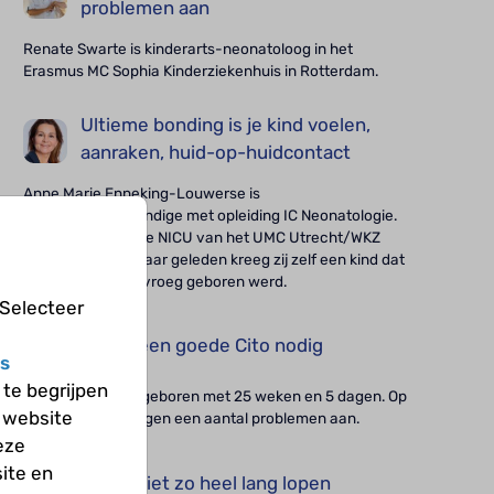
problemen aan
Renate Swarte is kinderarts-neonatoloog in het
Erasmus MC Sophia Kinderziekenhuis in Rotterdam.
Ultieme bonding is je kind voelen,
aanraken, huid-op-huidcontact
Anne Marie Enneking-Louwerse is
kinderverpleegkundige met opleiding IC Neonatologie.
Zij heeft lang op de NICU van het UMC Utrecht/WKZ
gewerkt. Dertien jaar geleden kreeg zij zelf een kind dat
met 25 weken te vroeg geboren werd.
 Selecteer
Ik heb een goede Cito nodig
s
te begrijpen
Victor Jan (11) is geboren met 25 weken en 5 dagen. Op
 website
school loopt hij tegen een aantal problemen aan.
eze
ite en
Ik kan niet zo heel lang lopen