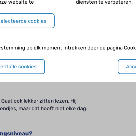
nze website te
diensten te verbeteren.
oli?
hij het goed doet en voor ons een
selecteerde cookies
ij ook. Cognitief doet hij het goed,
t minder snel contact. Waar dat door
rkennen het wel een beetje uit onze
estemming op elk moment intrekken door de pagina Cooki
maken heeft, is niet duidelijk. De
n geleden verricht. Dat kon eerst
rdt binnenkort nog fysiek overgedaan
sentiële cookies
Acce
controle.
. Gaat ook lekker zitten lezen. Hij
iendjes, maar dat hoeft niet elke dag.
lingsniveau?