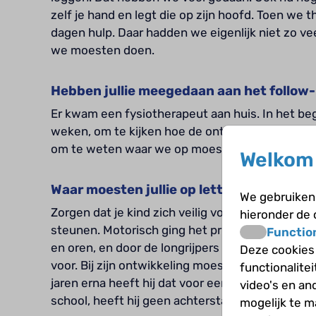
zelf je hand en legt die op zijn hoofd. Toen w
dagen hulp. Daar hadden we eigenlijk niet zo ve
we moesten doen.
Hebben jullie meegedaan aan het follo
Er kwam een fysiotherapeut aan huis. In het be
weken, om te kijken hoe de ontwikkeling ging. 
om te weten waar we op moesten letten.
Welkom 
Waar moesten jullie op letten?
We gebruiken 
Zorgen dat je kind zich veilig voelt, geborgenhe
hieronder de
steunen. Motorisch ging het prima met hem. Hi
Functio
en oren, en door de longrijpers ook niet met zij
Deze cookies
voor. Bij zijn ontwikkeling moesten we corrigeren
functionalite
jaren erna heeft hij dat voor een deel wel ingehaa
video's en an
school, heeft hij geen achterstand meer. We rek
mogelijk te 