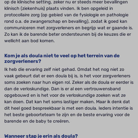
op de klinische setting, zeker nu er steeds meer bevallingen
klinisch (ziekenhuis) plaats vinden. Ik ben opgeleid in
protocollaire zorg (op gebied van de fysiologie en pathologie
rond o.a. de zwangerschap en bevalling), zodat ik goed kan
communiceren met zorgverleners en begrijp wat er gaande is.
Zo kan ik de barende beter ondersteunen bij de keuzes die er
wellicht aan bod komen.
Kom je als doula niet te veel op het terrein van de
zorgverleners?
Ik heb die ervaring zelf niet gehad. Omdat het nog niet zo
vaak gebeurt dat er een doula bij is, is het voor zorgverleners
soms zoeken naar hun eigen rol. Zeker als de doula er eerder is
dan de verloskundige. Dan is er al een vertrouwensband
opgebouwd en is het voor de verloskundige zoeken wat ze
kan doen. Dat kan het soms lastiger maken. Maar ik denk dat
dit heel goed bespreekbaar is met een doula. Ieders intentie is
het beste geboorteteam te zijn en de beste ervaring voor de
barende en de baby te creëren.
Wanneer stap je erin als doula?