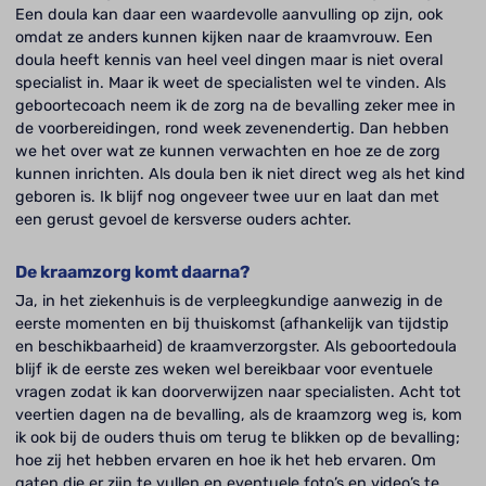
Een doula kan daar een waardevolle aanvulling op zijn, ook
omdat ze anders kunnen kijken naar de kraamvrouw. Een
doula heeft kennis van heel veel dingen maar is niet overal
specialist in. Maar ik weet de specialisten wel te vinden. Als
geboortecoach neem ik de zorg na de bevalling zeker mee in
de voorbereidingen, rond week zevenendertig. Dan hebben
we het over wat ze kunnen verwachten en hoe ze de zorg
kunnen inrichten. Als doula ben ik niet direct weg als het kind
geboren is. Ik blijf nog ongeveer twee uur en laat dan met
een gerust gevoel de kersverse ouders achter.
De kraamzorg komt daarna?
Ja, in het ziekenhuis is de verpleegkundige aanwezig in de
eerste momenten en bij thuiskomst (afhankelijk van tijdstip
en beschikbaarheid) de kraamverzorgster. Als geboortedoula
blijf ik de eerste zes weken wel bereikbaar voor eventuele
vragen zodat ik kan doorverwijzen naar specialisten. Acht tot
veertien dagen na de bevalling, als de kraamzorg weg is, kom
ik ook bij de ouders thuis om terug te blikken op de bevalling;
hoe zij het hebben ervaren en hoe ik het heb ervaren. Om
gaten die er zijn te vullen en eventuele foto’s en video’s te