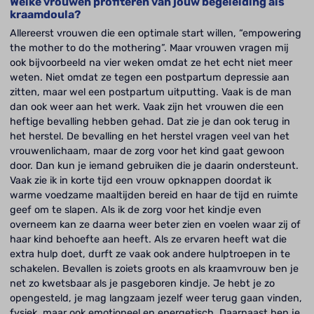
Welke vrouwen profiteren van jouw begeleiding als
kraamdoula?
Allereerst vrouwen die een optimale start willen, “empowering
the mother to do the mothering”. Maar vrouwen vragen mij
ook bijvoorbeeld na vier weken omdat ze het echt niet meer
weten. Niet omdat ze tegen een postpartum depressie aan
zitten, maar wel een postpartum uitputting. Vaak is de man
dan ook weer aan het werk. Vaak zijn het vrouwen die een
heftige bevalling hebben gehad. Dat zie je dan ook terug in
het herstel. De bevalling en het herstel vragen veel van het
vrouwenlichaam, maar de zorg voor het kind gaat gewoon
door. Dan kun je iemand gebruiken die je daarin ondersteunt.
Vaak zie ik in korte tijd een vrouw opknappen doordat ik
warme voedzame maaltijden bereid en haar de tijd en ruimte
geef om te slapen. Als ik de zorg voor het kindje even
overneem kan ze daarna weer beter zien en voelen waar zij of
haar kind behoefte aan heeft. Als ze ervaren heeft wat die
extra hulp doet, durft ze vaak ook andere hulptroepen in te
schakelen. Bevallen is zoiets groots en als kraamvrouw ben je
net zo kwetsbaar als je pasgeboren kindje. Je hebt je zo
opengesteld, je mag langzaam jezelf weer terug gaan vinden,
fysiek, maar ook emotioneel en energetisch. Daarnaast ben je