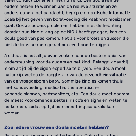
vaker contact opnemen met hun arts. Een doula kan de
ouders helpen te wennen aan de nieuwe situatie en ze
ondersteunen met aandacht, begrip en praktische informatie.
Zoals bij het geven van borstvoeding die vaak wat moeizamer
gaat. Ook als ouders problemen hebben met de hechting
doordat hun kindje lang op de NICU heeft gelegen, kan een
doula goed van pas komen. Net als voor broers en zussen die
niet de kans hebben gehad om een band te krijgen.
Als doula is het altijd even zoeken naar de beste manier van
ondersteuning voor de ouders en het kind. Belangrijk daarbij
is om altijd bij de eigen expertise te blijven. Een doula moet
natuurlijk wel op de hoogte zijn van de gezondheidssituatie
van de vroeggeboren baby. Sommige kindjes komen thuis
met sondevoeding, medicatie, therapeutische
behandelplannen, hartmonitors, etc. Een doula moet daarom
de meest voorkomende ziektes, risico’s en signalen weten te
herkennen, zodat op tijd een expert ingeschakeld kan
worden.
Zou iedere vrouw een doula moeten hebben?
Ja, daar zou iedereen baat bij hebben. Ook in het latere