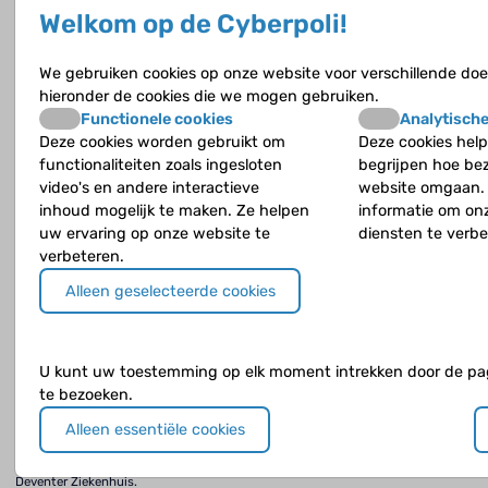
Aleid Leemhuis is kinderarts op de IC Neonatologie in het Amsterdam UMC,
Welkom op de Cyberpoli!
locatie AMC.
We gebruiken cookies op onze website voor verschillende doe
De eerste weken zijn voor de ouders vaak een
hieronder de cookies die we mogen gebruiken.
achtbaan
Functionele cookies
Analytische
Monique Rijken is kinderarts-neonatoloog in het Leids Universitair Medisch
Deze cookies worden gebruikt om
Deze cookies help
Centrum te Leiden.
functionaliteiten zoals ingesloten
begrijpen hoe be
video's en andere interactieve
website omgaan.
inhoud mogelijk te maken. Ze helpen
informatie om on
Ik kijk ook naar de ouder-kindrelatie
uw ervaring op onze website te
diensten te verbe
verbeteren.
Corita Boons is kinderfysiotherapeut in Isala in Zwolle.
Alleen geselecteerde cookies
Oorzaken van hersenschade bij een te vroeg geboren
kind
Corine Koopman werkt als kinderarts-neonatoloog in het UMC-WKZ.
U kunt uw toestemming op elk moment intrekken door de pag
te bezoeken.
Ondersteun ook de ouders van kinderen die te vroeg
geboren zijn
Alleen essentiële cookies
Bregje Houtzager is klinisch psycholoog voor kinderen en jeugdigen in het
Deventer Ziekenhuis.