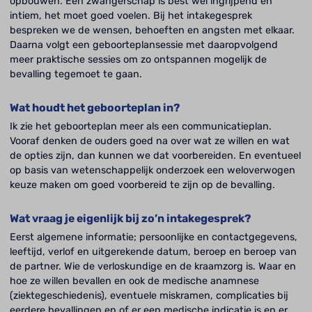
opbouwen. Een zwangerschap is best wel ingrijpend en
intiem, het moet goed voelen. Bij het intakegesprek
bespreken we de wensen, behoeften en angsten met elkaar.
Daarna volgt een geboorteplansessie met daaropvolgend
meer praktische sessies om zo ontspannen mogelijk de
bevalling tegemoet te gaan.
Wat houdt het geboorteplan in?
Ik zie het geboorteplan meer als een communicatieplan.
Vooraf denken de ouders goed na over wat ze willen en wat
de opties zijn, dan kunnen we dat voorbereiden. En eventueel
op basis van wetenschappelijk onderzoek een weloverwogen
keuze maken om goed voorbereid te zijn op de bevalling.
Wat vraag je eigenlijk bij zo’n intakegesprek?
Eerst algemene informatie; persoonlijke en contactgegevens,
leeftijd, verlof en uitgerekende datum, beroep en beroep van
de partner. Wie de verloskundige en de kraamzorg is. Waar en
hoe ze willen bevallen en ook de medische anamnese
(ziektegeschiedenis), eventuele miskramen, complicaties bij
eerdere bevallingen en of er een medische indicatie is en er