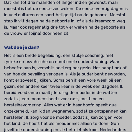
Dat kan tot drie maanden of langer indien gewenst, maar
meestal is het de eerste zes weken. De eerste veertig dagen is
in veel culturen een soort heilige tijd na de geboorte. Meestal
stap ik vijf dagen na de geboorte in, of als de kraamzorg weg
is. Maar ook regelmatig drie tot vier weken na de geboorte als
de vrouw er (bijna) door heen zit.
Wat doe je dan?
Het is een brede begeleiding, een stukje coaching, met
fysieke en psychische en emotionele ondersteuning. Waar
behoefte aan is, verschilt heel erg per gezin. Het hangt ook af
van hoe de bevalling verlopen is. Als je ouder bent geworden,
komt er zoveel bij kijken. Soms ben ik een volle week bij een
gezin, een andere keer twee keer in de week een dagdeel. Ik
bereid voedzame maaltijden, leg de moeder in de watten
zodat zij een moment heeft voor rust, me-time en
herstelbevordering. Alles wat er in haar hoofd speelt qua
onzekerheid, kan ik dan wegnemen, zodat ze ontspannen kan
herstellen. Ik zorg voor de moeder, zodat zij kan zorgen voor
het kind. Je hoeft het als moeder niet alleen te doen. Gun
jezelf die ondersteuning en zie het niet als luxe. Nederlanders