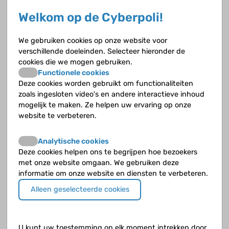
Behandeling met luchtwegverwijders
Welkom op de Cyberpoli!
We gebruiken cookies op onze website voor
Behandeling allergisch astma
verschillende doeleinden. Selecteer hieronder de
cookies die we mogen gebruiken.
Functionele cookies
Deze cookies worden gebruikt om functionaliteiten
Wat is astma?
zoals ingesloten video's en andere interactieve inhoud
mogelijk te maken. Ze helpen uw ervaring op onze
Astma is een chronische ontsteking van de luchtwegen. Als je een astma-
website te verbeteren.
aanval hebt zijn je luchtwegen vernauwd waardoor je moeilijk kunt ademhalen.
Analytische cookies
Longen
Deze cookies helpen ons te begrijpen hoe bezoekers
met onze website omgaan. We gebruiken deze
Om te begrijpen wat astma inhoudt, moet je weten hoe je longen eruitzien en
informatie om onze website en diensten te verbeteren.
hoe ze werken. Want als je weet hoe alles in elkaar zit, snap je ook beter wat er
gebeurt bij een astma–aanval.
Alleen geselecteerde cookies
Klachten
U kunt uw toestemming op elk moment intrekken door