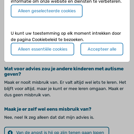
Ja, ik werd boos. Ik ben best wel sterk en als ik dan boos was,
informatie om onze website en diensten te verbeteren.
kregen andere kindjes heel veel pijn. Ik wist helemaal niet dat
Alleen geselecteerde cookies
ik zo sterk was.
Denk je wel eens aan de toekomst?
U kunt uw toestemming op elk moment intrekken door
Dan ben ik heel rijk, miljonair. Ik word later rapper en als hobby
de pagina Cookiebeleid te bezoeken.
ga ik technische dingetjes maken, bijvoorbeeld een horloge
dat laser kan schieten. Dan word ik heel rijk en geef ik mama
Alleen essentiële cookies
Accepteer alle
vijf Lamborghini's. Dat is een heel mooie auto.
Wat voor advies zou je andere kinderen met autisme
geven?
Maak er nooit misbruik van. Er valt altijd wel iets te leren. Het
blijft voor altijd, maar je kunt er mee leren omgaan. Maak er
dus geen misbruik van.
Maak je er zelf wel eens misbruik van?
Nee, nee! Ik zeg alleen dat dat mijn advies is.
Van de angst is hij op zijn tenen gaan lopen