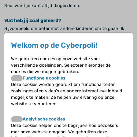
Nee, want je kunt altijd dingen leren.
Wat heb jij zoal geleerd?
Bijvoorbeeld om beter met andere kinderen om te gaan. Ik
heb er al een ruim voldoende voor. Met oudere mensen kan ik
wel heel goed omgaan, daar heb ik een goed voor op mijn
Welkom op de Cyberpoli!
rapport, de omgang met leerkrachten.
We gebruiken cookies op onze website voor
Vertel eens wat je leert in de omgang met andere
verschillende doeleinden. Selecteer hieronder de
kinderen?
cookies die we mogen gebruiken.
Bijvoorbeeld niet boos worden. Ik werd vroeger snel boos, nu
Functionele cookies
niet meer. Als iemand iets doet wat niet leuk is, altijd 'stop
Deze cookies worden gebruikt om functionaliteiten
houd op' zeggen, en als diegene jou slaat, mag je jezelf
zoals ingesloten video's en andere interactieve inhoud
verdedigen. Dat doe je door zijn hand weg te slaan. Doet hij
mogelijk te maken. Ze helpen uw ervaring op onze
het met woorden, dan moet je het ook met woorden doen. Ik
website te verbeteren.
weet zeker dat het helemaal goed gaat komen, maar ik ben er
nog wel een beetje voor aan 't leren.
Analytische cookies
Deze cookies helpen ons te begrijpen hoe bezoekers
Deed je dat vroeger anders?
met onze website omgaan. We gebruiken deze