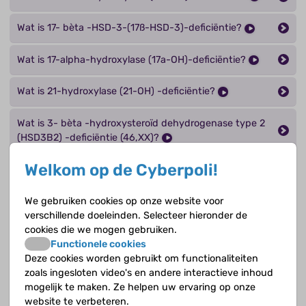
Wat is 17- bèta -HSD-3-(17ß-HSD-3)-deficiëntie?
Wat is 17-alpha-hydroxylase (17a-OH)-deficiëntie?
Wat is 21-hydroxylase (21-OH) -deficiëntie?
Wat is 3- bèta -hydroxysteroïd dehydrogenase type 2
(HSD3B2) -deficiëntie (46,XX)?
Welkom op de Cyberpoli!
Wat is 3- bèta -hydroxysteroïd dehydrogenase type 2
(HSD3B2)-deficiëntie (46,XY)?
We gebruiken cookies op onze website voor
Wat is 45,XO of het syndroom van Turner?
verschillende doeleinden. Selecteer hieronder de
cookies die we mogen gebruiken.
Functionele cookies
Wat is 47,XXY of het syndroom van Klinefelter?
Deze cookies worden gebruikt om functionaliteiten
zoals ingesloten video's en andere interactieve inhoud
Wat is 5-alpha-reductase-2 (5a-RD-2)-deficiëntie?
mogelijk te maken. Ze helpen uw ervaring op onze
website te verbeteren.