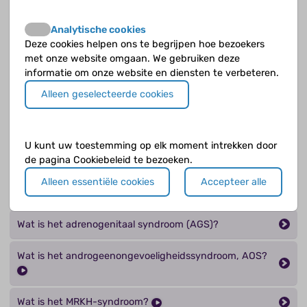
Wat is aangeboren bijnierhyperplasie of
adrenogenitaal syndroom (AGS)?
Analytische cookies
Deze cookies helpen ons te begrijpen hoe bezoekers
Wat is chromosomale ovotesticulaire DSD?
met onze website omgaan. We gebruiken deze
informatie om onze website en diensten te verbeteren.
Wat is complete gonadale dysgenesie?
Alleen geselecteerde cookies
Wat is een afwijkend geslachtschromosomenpatroon
in mozaïekvorm?
U kunt uw toestemming op elk moment intrekken door
de pagina Cookiebeleid te bezoeken.
Wat is een ambigue genitaal?
Alleen essentiële cookies
Accepteer alle
Wat is gonadale dysgenesie?
Wat is het adrenogenitaal syndroom (AGS)?
Wat is het androgeenongevoeligheidssyndroom, AOS?
Wat is het MRKH-syndroom?