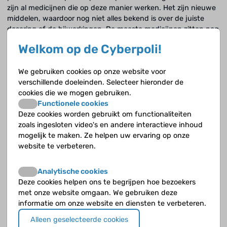
zijn al medicijnen die op deze manier werken. Het zijn nieuwe
middelen, waardoor nog niet alles bekend is over de juiste
dosering of de bijwerkingen. De meeste medicijnen zitten nog
in onderzoeksfase, waardoor ze nog te krijgen zijn. Ook wordt
Welkom op de Cyberpoli!
hard gewerkt aan de ontwikkeling van andere en nieuw
middelen. Voorbeelden zijn;
We gebruiken cookies op onze website voor
Trametinib
: dit middel remt het MEK-eiwit en wordt ook
verschillende doeleinden. Selecteer hieronder de
wel MEK-remmer of MEK-inhibitor genoemd. Het kan
cookies die we mogen gebruiken.
gebruikt worden als een verandering in het BRAF-gen is
Functionele cookies
vastgesteld (zoals bij veel laaggradige gliomen
Deze cookies worden gebruikt om functionaliteiten
voorkomt). Door die verandering (zoals de mutatie
zoals ingesloten video's en andere interactieve inhoud
BRAFV600 of BRAFKIAA) gaat het BRAF-eiwit teveel
mogelijk te maken. Ze helpen uw ervaring op onze
signalen afgeven in de MAPK-signaalroute, waardoor de
website te verbeteren.
celgroei toeneemt. De MEK-remmer zorgt ervoor dat die
signalen niet afgegeven worden en waardoor de tumor
Analytische cookies
niet kan groeien. Bij behandeling kun je last krijgen van
Deze cookies helpen ons te begrijpen hoe bezoekers
een hoge bloeddruk, huidproblemen en veranderingen
met onze website omgaan. We gebruiken deze
in je netvlies, negatieve effecten op de lange termijn
informatie om onze website en diensten te verbeteren.
zijn nog niet bekend.
Alleen geselecteerde cookies
Dabrafenib:
dit middel remt de vorming en werking van