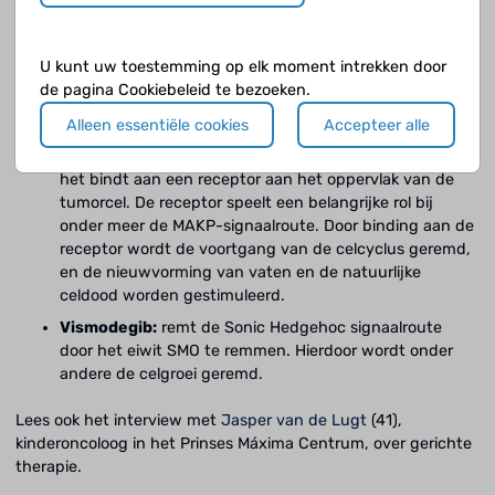
het afwijkende BRAF-eiwit. Het zorgt ervoor dat het
eiwit geen signalen afgeeft in de MAPK-signaalroute
waardoor de tumor niet kan groeien. Een afwijkende
U kunt uw toestemming op elk moment intrekken door
BRAF-eiwit zorgt er namelijk voor dat er teveel signalen
de pagina Cookiebeleid te bezoeken.
worden afgegeven, waardoor de controle over de groei
Alleen essentiële cookies
Accepteer alle
van de cel er niet meer is, zoals bij een tumorcel.
Cetuximab:
dit middel is een monoclonaal antilichaam,
het bindt aan een receptor aan het oppervlak van de
tumorcel. De receptor speelt een belangrijke rol bij
onder meer de MAKP-signaalroute. Door binding aan de
receptor wordt de voortgang van de celcyclus geremd,
en de nieuwvorming van vaten en de natuurlijke
celdood worden gestimuleerd.
Vismodegib:
remt de Sonic Hedgehoc signaalroute
door het eiwit SMO te remmen. Hierdoor wordt onder
andere de celgroei geremd.
Lees ook het interview met
Jasper van de Lugt
(41),
kinderoncoloog in het Prinses Máxima Centrum, over gerichte
therapie.