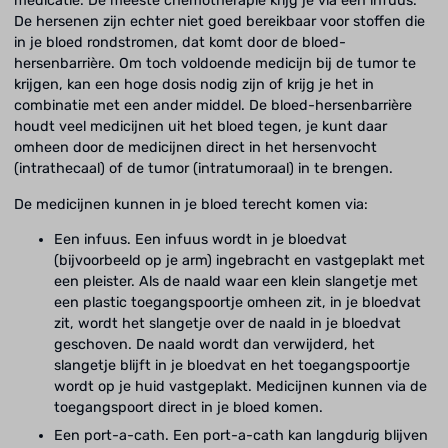
medicatie. De meeste chemotherapie krijg je via een infuus.
De hersenen zijn echter niet goed bereikbaar voor stoffen die
in je bloed rondstromen, dat komt door de bloed-
hersenbarrière. Om toch voldoende medicijn bij de tumor te
krijgen, kan een hoge dosis nodig zijn of krijg je het in
combinatie met een ander middel. De bloed-hersenbarrière
houdt veel medicijnen uit het bloed tegen, je kunt daar
omheen door de medicijnen direct in het hersenvocht
(intrathecaal) of de tumor (intratumoraal) in te brengen.
De medicijnen kunnen in je bloed terecht komen via:
Een infuus. Een infuus wordt in je bloedvat
(bijvoorbeeld op je arm) ingebracht en vastgeplakt met
een pleister. Als de naald waar een klein slangetje met
een plastic toegangspoortje omheen zit, in je bloedvat
zit, wordt het slangetje over de naald in je bloedvat
geschoven. De naald wordt dan verwijderd, het
slangetje blijft in je bloedvat en het toegangspoortje
wordt op je huid vastgeplakt. Medicijnen kunnen via de
toegangspoort direct in je bloed komen.
Een port-a-cath. Een port-a-cath kan langdurig blijven