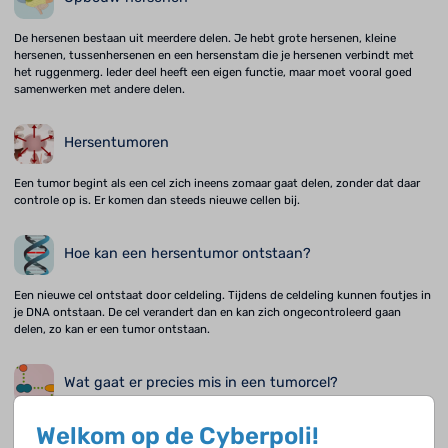
De hersenen bestaan uit meerdere delen. Je hebt grote hersenen, kleine
hersenen, tussenhersenen en een hersenstam die je hersenen verbindt met
het ruggenmerg. Ieder deel heeft een eigen functie, maar moet vooral goed
samenwerken met andere delen.
Hersentumoren
Een tumor begint als een cel zich ineens zomaar gaat delen, zonder dat daar
controle op is. Er komen dan steeds nieuwe cellen bij.
Hoe kan een hersentumor ontstaan?
Een nieuwe cel ontstaat door celdeling. Tijdens de celdeling kunnen foutjes in
je DNA ontstaan. De cel verandert dan en kan zich ongecontroleerd gaan
delen, zo kan er een tumor ontstaan.
Wat gaat er precies mis in een tumorcel?
Wanneer het DNA binnen een gen verandert, verandert ook het eiwit waarvoor
Welkom op de Cyberpoli!
het gen de informatie bezit. Het veranderde eiwit kan ervoor zorgen dat de cel