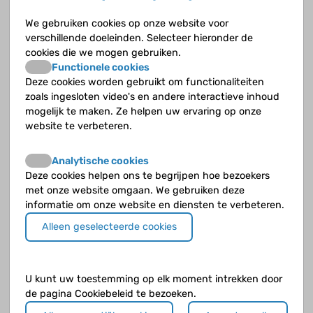
zich anders gaat gedragen en zich bijvoorbeeld sneller kan gaan delen.
We gebruiken cookies op onze website voor
verschillende doeleinden. Selecteer hieronder de
Hoe vaak komt een hersentumor voor bij kinderen?
cookies die we mogen gebruiken.
Functionele cookies
Ongeveer een op de vier de kinderen met kanker, heeft een hersentumor of
Deze cookies worden gebruikt om functionaliteiten
tumor in het ruggenmerg. In Nederland krijgen elk jaar minimaal 120 kinderen
zoals ingesloten video's en andere interactieve inhoud
een hersentumor.
mogelijk te maken. Ze helpen uw ervaring op onze
website te verbeteren.
Welke klachten geeft een hersentumor?
Analytische cookies
Als je een hersentumor hebt, kun je van verschillende dingen last hebben. Dat
hangt vooral af van de vorm en de grootte van de tumor en de plaats waar hij
Deze cookies helpen ons te begrijpen hoe bezoekers
zit.
met onze website omgaan. We gebruiken deze
informatie om onze website en diensten te verbeteren.
Wat zijn de kenmerken van een hersentumor bij
Alleen geselecteerde cookies
kinderen?
Er zijn heel wat verschillende hersentumoren. Om goed te weten wat voor
hersentumor je hebt, wordt gekeken naar het type tumorcel, de genetische
kenmerken en de gradatie.
U kunt uw toestemming op elk moment intrekken door
de pagina Cookiebeleid te bezoeken.
De diagnose hersentumor