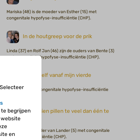
Mariska (48) is de moeder van Esther (15) met
congenitale hypofyse-insufficiëntie (CHP).
In de houtgreep voor de prik
Linda (37) en Rolf Jan (46) zijn de ouders van Bente (3)
met congenitale hypofyse-insufficiëntie (CHP).
Ik prik zelf vanaf mijn vierde
 Selecteer
Jelle (26) heeft congenitale hypofyse-insufficiëntie
(CHP).
s
te begrijpen
Liever tien pillen te veel dan één te
 website
weinig
eze
Gert (34) is de vader van Lander (5) met congenitale
ite en
hypofyse-insufficiëntie (CHP).