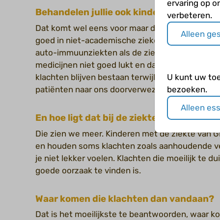
ervaring op o
Behandelen jullie ook kinderen met de z
verbeteren.
Dat komt wel eens voor maar dat is een uitzond
Alleen ge
goed in niet-academische ziekenhuizen te beha
auto-immuunziekten als de ziekte van Hashimoto
medicijnen niet goed lukt en dat de schildklier
U kunt uw to
klachten blijven bestaan terwijl iemand toch go
bezoeken.
patiënten naar ons doorverwezen. Maar dat kom
Alleen es
En hoe ligt dat bij de ziekte van Graves ?
Die zien we meer. Kinderen met de ziekte van Gra
en houden soms klachten zoals aanhoudende v
je niet lekker voelen. Klachten die moeilijk te 
goede oorzaak te vinden is.
Waar komen die klachten dan vandaan?
Dat is het moeilijkste te beantwoorden, waar 