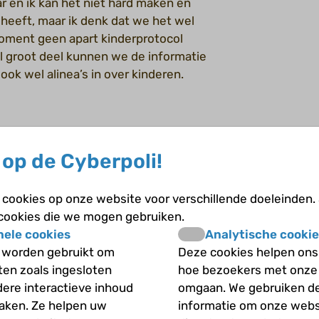
ar en ik kan het niet hard maken en
heeft, maar ik denk dat we het wel
 moment geen apart kinderprotocol
l groot deel kunnen we de informatie
 ook wel alinea’s in over kinderen.
ziekte van Hashimoto of
op de Cyberpoli!
ntroleren, vooral bij meisjes in de
n de schildklier gedacht. Misschien
cookies op onze website voor verschillende doeleinden.
 aan schildklierproblemen denken. De
 cookies die we mogen gebruiken.
jkingen of milde afwijkingen zijn in de
nele cookies
Analytische cookie
oon. Bijvoorbeeld
TSH
-verhoging
 worden gebruikt om
Deze cookies helpen ons 
e
T4
-gehalte. Dus vooral als kinderen
iten zoals ingesloten
hoe bezoekers met onze
ildklierproblemen denken. Maar niet
dere interactieve inhoud
omgaan. We gebruiken d
maken. Ze helpen uw
informatie om onze webs