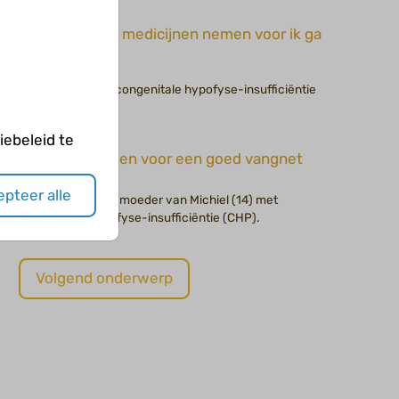
Ik moet medicijnen nemen voor ik ga
dansen
Esther (15) heeft congenitale hypofyse-insufficiëntie
(CHP).
ebeleid te
Wij zorgen voor een goed vangnet
pteer alle
Danielle (44) is de moeder van Michiel (14) met
congenitale hypofyse-insufficiëntie (CHP).
Volgend onderwerp