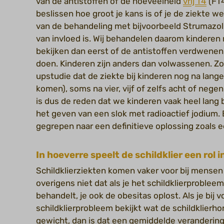
van de antistoffen of de hoeveelheid
vrij
T4
(FT4
beslissen hoe groot je kans is of je de ziekte we
van de behandeling met bijvoorbeeld Strumazol® 
van invloed is. Wij behandelen daarom kinderen
bekijken dan eerst of de antistoffen verdwenen
doen. Kinderen zijn anders dan volwassenen. Zo
upstudie dat de ziekte bij kinderen nog na lange 
komen), soms na vier, vijf of zelfs acht of nege
is dus de reden dat we kinderen vaak heel lang
het geven van een slok met radioactief jodium.
gegrepen naar een definitieve oplossing zoals e
In hoeverre speelt de schildklier een rol
Schildklierziekten komen vaker voor bij mensen
overigens niet dat als je het schildklierproble
behandelt, je ook de obesitas oplost. Als je bi
schildklierprobleem bekijkt wat de schildklier
gewicht, dan is dat een gemiddelde verandering