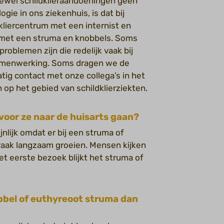
ewel schildklieraandoeningen geen
gie in ons ziekenhuis, is dat bij
kliercentrum met een internist en
n met een struma en knobbels. Soms
oblemen zijn die redelijk vaak bij
amenwerking. Soms dragen we de
ig contact met onze collega’s in het
op het gebied van schildklierziekten.
oor ze naar de huisarts gaan?
nlijk omdat er bij een struma of
vaak langzaam groeien. Mensen kijken
 het eerste bezoek blijkt het struma of
obbel of euthyreoot struma dan