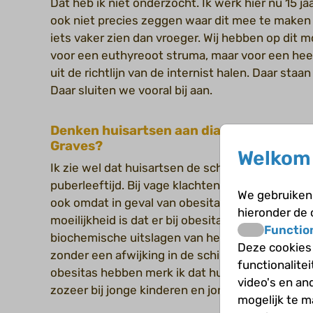
Dat heb ik niet onderzocht. Ik werk hier nu 15 ja
ook niet precies zeggen waar dit mee te maken 
iets vaker zien dan vroeger. Wij hebben op dit
voor een euthyreoot struma, maar voor een hee
uit de richtlijn van de internist halen. Daar staan
Daar sluiten we vooral bij aan.
Denken huisartsen aan diagnoses als de 
Graves?
Welkom 
Ik zie wel dat huisartsen de schildklierfunctie co
puberleeftijd. Bij vage klachten wordt er wel aa
We gebruiken 
ook omdat in geval van obesitas huisartsen ook
hieronder de
moeilijkheid is dat er bij obesitas wat vaker afwi
Functio
biochemische uitslagen van het schildklierhorm
Deze cookies
zonder een afwijking in de schildklier of het vrij
functionalite
obesitas hebben merk ik dat huisartsen aan sch
video's en an
zozeer bij jonge kinderen en jongens.
mogelijk te 