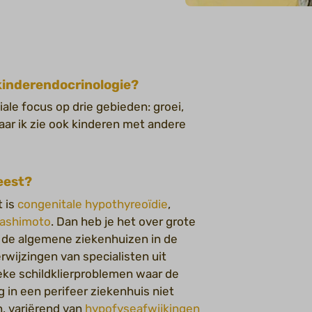
kinderendocrinologie?
le focus op drie gebieden: groei,
maar ik zie ook kinderen met andere
meest?
 is
congenitale hypothyreoïdie
,
Hashimoto
. Dan heb je het over grote
n de algemene ziekenhuizen in de
erwijzingen van specialisten uit
eke schildklierproblemen waar de
 in een perifeer ziekenhuis niet
n, variërend van
hypofyseafwijkingen