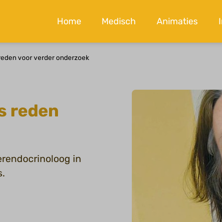
Home
Medisch
Animaties
s reden voor verder onderzoek
as reden
erendocrinoloog in
s.