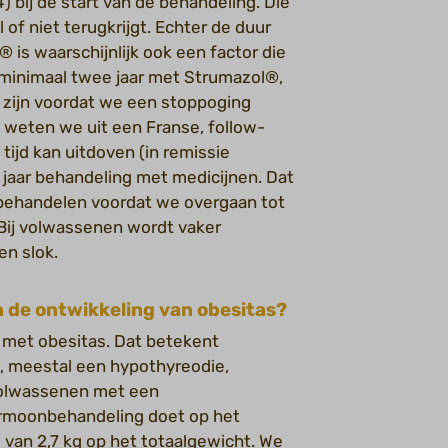
) bij de start van de behandeling. Die
l of niet terugkrijgt. Echter de duur
is waarschijnlijk ook een factor die
 minimaal twee jaar met Strumazol®,
 zijn voordat we een stoppoging
 weten we uit een Franse, follow-
tijd kan uitdoven (in remissie
n jaar behandeling met medicijnen. Dat
 behandelen voordat we overgaan tot
 Bij volwassenen wordt vaker
en slok.
 in de ontwikkeling van obesitas?
 met obesitas. Dat betekent
em, meestal een hypothyreodie,
j volwassenen met een
hormoonbehandeling doet op het
 van 2,7 kg op het totaalgewicht. We