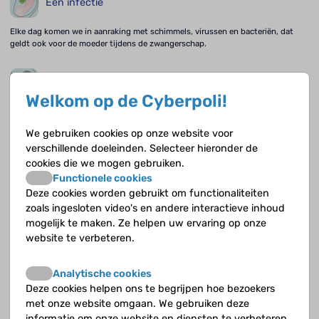
Een infectie
Elke dag komen we in aanraking met schimmels, virussen en bacteriën, dat
geldt ook voor de moeder tijdens de zwangerschap.
Problemen met de placenta
Welkom op de Cyberpoli!
De placenta of moederkoek, die tijdens de zwangerschap wordt gevormd,
verbindt de foetus met de moeder.
We gebruiken cookies op onze website voor
verschillende doeleinden. Selecteer hieronder de
Gebroken vliezen
cookies die we mogen gebruiken.
Functionele cookies
In de baarmoeder zitten vliezen rondom de foetus en het vruchtwater, die
Deze cookies worden gebruikt om functionaliteiten
zorgen voor bescherming.
zoals ingesloten video's en andere interactieve inhoud
mogelijk te maken. Ze helpen uw ervaring op onze
website te verbeteren.
De hoeveelheid vruchtwater
Een foetus zit in het vruchtwater in een zogenaamde amnionzak (vruchtvlies)
Analytische cookies
in de baarmoeder. Vruchtwater is helder en geurloos. In het begin van de
Deze cookies helpen ons te begrijpen hoe bezoekers
zwangerschap is er nog niet veel vruchtwater, dit wordt uiteindelijk steeds
met onze website omgaan. We gebruiken deze
meer.
informatie om onze website en diensten te verbeteren.