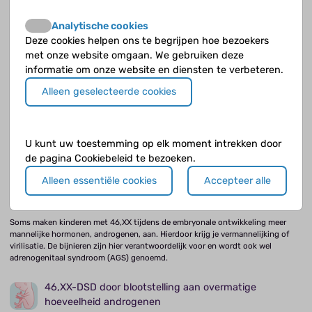
Hypospadie
Analytische cookies
Deze cookies helpen ons te begrijpen hoe bezoekers
Normaal gesproken mondt je plasbuis uit op de top van de penis, de opening
met onze website omgaan. We gebruiken deze
zit in het midden van de eikel. Als dat niet zo is, heb je een hypospadie. Dit
komt vaak spontaan voor. Soms is een vorm van DSD de oorzaak.
informatie om onze website en diensten te verbeteren.
Alleen geselecteerde cookies
46,XX-DSD
Kinderen met 46,XX-DSD hebben een variatie in de geslachtsontwikkeling
U kunt uw toestemming op elk moment intrekken door
door blootstelling aan mannelijke hormonen, waardoor virilisatie kan optreden
en er mannelijke kenmerken worden ontwikkeld.
de pagina Cookiebeleid te bezoeken.
Alleen essentiële cookies
Accepteer alle
46,XX-DSD door overmatige aanmaak van
androgenen uit de bijnier (AGS)
Soms maken kinderen met 46,XX tijdens de embryonale ontwikkeling meer
mannelijke hormonen, androgenen, aan. Hierdoor krijg je vermannelijking of
virilisatie. De bijnieren zijn hier verantwoordelijk voor en wordt ook wel
adrenogenitaal syndroom (AGS) genoemd.
46,XX-DSD door blootstelling aan overmatige
hoeveelheid androgenen