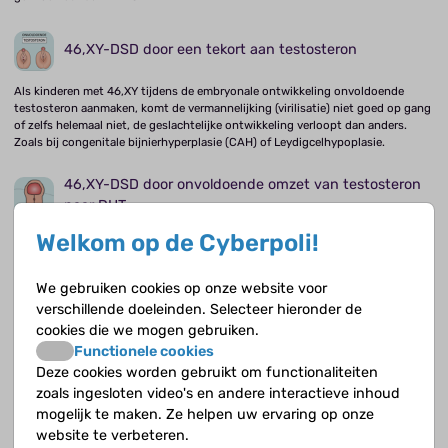
46,XY-DSD door een tekort aan testosteron
Als kinderen met 46,XY tijdens de embryonale ontwikkeling onvoldoende
testosteron aanmaken, komt de vermannelijking (virilisatie) niet goed op gang
of zelfs helemaal niet, de geslachtelijke ontwikkeling verloopt dan anders.
Zoals bij congenitale bijnierhyperplasie (CAH) of Leydigcelhypoplasie.
46,XY-DSD door onvoldoende omzet van testosteron
naar DHT
Als je een tekort hebt aan het enzym 5a-RD-2 maak je wel genoeg
Welkom op de Cyberpoli!
testosteron, maar kan dit niet omgezet kan worden in het actieve DHT
(dihydrotestosteron).
We gebruiken cookies op onze website voor
verschillende doeleinden. Selecteer hieronder de
46,XY-DSD doordat de androgeenreceptor niet goed
cookies die we mogen gebruiken.
werkt (AOS)
Functionele cookies
Als de androgeenreceptoren niet werken, dan kunnen de hormonen
Deze cookies worden gebruikt om functionaliteiten
testosteron en dihydrotestosteron (DHT) hun werk niet doen. Je lichaam is
zoals ingesloten video's en andere interactieve inhoud
dan ongevoelig voor androgenen, zoals bij het androgeen
mogelijk te maken. Ze helpen uw ervaring op onze
ongevoeligheidssyndroom (AOS).
website te verbeteren.