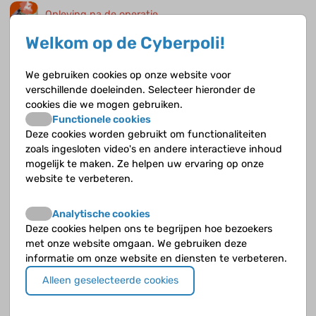
Opleving na de operatie
Welkom op de Cyberpoli!
Na een ingreep of operatie is er vaak sprake van een enorme verbetering. Het
geopereerde kind knapt zienderogen op en heeft meer energie.
We gebruiken cookies op onze website voor
verschillende doeleinden. Selecteer hieronder de
Anders zijn, anders voelen
cookies die we mogen gebruiken.
Functionele cookies
Je bent jong, maar hebt vaak al heel veel meegemaakt. Je denkt misschien
Deze cookies worden gebruikt om functionaliteiten
iets meer na over het leven en over jezelf.
zoals ingesloten video's en andere interactieve inhoud
mogelijk te maken. Ze helpen uw ervaring op onze
Achter het litteken
website te verbeteren.
Er ligt niet alleen een hart onder verborgen waaraan is gesleuteld, het is ook
het bewijs dat je iets heel bijzonders hebt meegemaakt.
Analytische cookies
Deze cookies helpen ons te begrijpen hoe bezoekers
met onze website omgaan. We gebruiken deze
Luisteren naar je hart
informatie om onze website en diensten te verbeteren.
Mensen nemen niet vaak de tijd om te luisteren naar hun hart. Kinderen met
Alleen geselecteerde cookies
een aangeboren hartafwijking wel, maar bij hen heeft het luisteren een heel
andere betekenis.