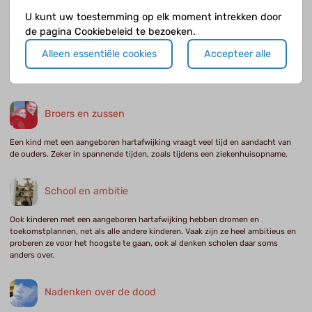
U kunt uw toestemming op elk moment intrekken door
Ik ben boos
de pagina Cookiebeleid te bezoeken.
Misschien ben je wel eens boos, als je vanwege je hart niet goed mee kunt
Alleen essentiële cookies
Accepteer alle
komen in het dagelijkse leven. Of je bent boos dat het juist jóu moest
overkomen.
Broers en zussen
Een kind met een aangeboren hartafwijking vraagt veel tijd en aandacht van
de ouders. Zeker in spannende tijden, zoals tijdens een ziekenhuisopname.
School en ambitie
Ook kinderen met een aangeboren hartafwijking hebben dromen en
toekomstplannen, net als alle andere kinderen. Vaak zijn ze heel ambitieus en
proberen ze voor het hoogste te gaan, ook al denken scholen daar soms
anders over.
Nadenken over de dood