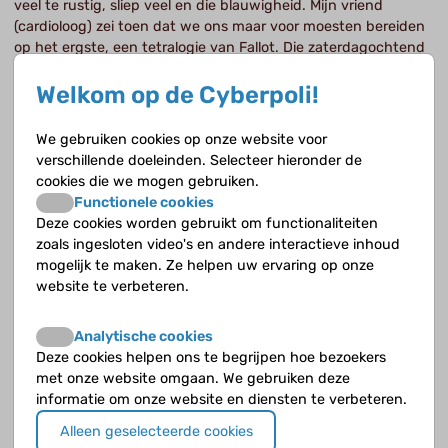
veel te rustig, sliep veel en die blauwigheid. Mijn vriend
(cardioloog) zei toen dat we ons maar voor moesten bereiden
op het ergste, een tetralogie van Fallot. Die zaterdagochtend
is ze geopereerd en tien dagen later was ze weer thuis. Het
was een explosie van gebeurtenissen waar geen periode van
Welkom op de Cyberpoli!
onderzoeken aan voorafging waarin je je zorgen maakt.
Daarna werd het een mooie, roze, gezonde baby en ze
We gebruiken cookies op onze website voor
groeide goed. Ze was toen een half jaar.
verschillende doeleinden. Selecteer hieronder de
cookies die we mogen gebruiken.
Functionele cookies
Wachten op de operatie
Deze cookies worden gebruikt om functionaliteiten
zoals ingesloten video's en andere interactieve inhoud
mogelijk te maken. Ze helpen uw ervaring op onze
website te verbeteren.
Met een ruisje in de rollercoaster
Analytische cookies
Veel kinderen hebben een hartruisje. De meeste zijn onschuldig en de
kinderarts kan de ouders geruststellen.
Deze cookies helpen ons te begrijpen hoe bezoekers
met onze website omgaan. We gebruiken deze
informatie om onze website en diensten te verbeteren.
Wachten op de operatie
Alleen geselecteerde cookies
Als je kind een operatie moet ondergaan, zorgt dat voor veel spanning. De