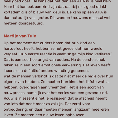
heel goed doet. De kans dat het dan een AHA is, is heel klein.
Maar het kan ook een kind zijn dat daarbij niet goed drinkt,
kortademig is of blauw van kleur is. De kans op een AHA is
dan natuurlijk veel groter. Die worden trouwens meestal wel
meteen doorgestuurd.
Martijn van Tuin
Op het moment dat ouders horen dat hun kind een
hartdefect heeft, hebben ze het gevoel dat hun wereld
vergaat. Hun eerste reactie is vaak: ‘Ik ga mijn kind verliezen.’
Dat is een soort oerangst van ouders. Na de eerste schok
raken ze in een soort emotionele verwarring. Het leven heeft
ineens een definitief andere wending genomen.
Wat de mensen verbindt is dat ze niet meer de regie over hun
eigen leven hebben. Ze moeten hun kind, het liefste wat ze
hebben, overdragen aan vreemden. Het is een soort van
rouwproces, namelijk over het verlies van een gezond kind.
Rouw is in essentie het je realiseren dat je afscheid neemt
van iets dat nooit meer zo zal zijn. Dat zorgt voor
ontreddering, en daar moeten mensen langzaam mee leren
leven. Ze moeten een nieuw leven opbouwen.