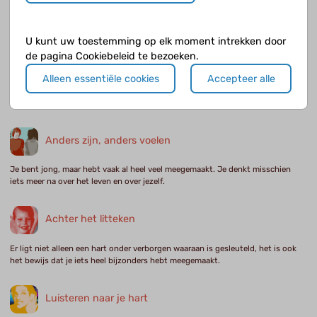
aangeboren hartafwijking kwam al als een schok en daar komt de operatie nog
eens bij.
U kunt uw toestemming op elk moment intrekken door
de pagina Cookiebeleid te bezoeken.
Opleving na de operatie
Alleen essentiële cookies
Accepteer alle
Na een ingreep of operatie is er vaak sprake van een enorme verbetering. Het
geopereerde kind knapt zienderogen op en heeft meer energie.
Anders zijn, anders voelen
Je bent jong, maar hebt vaak al heel veel meegemaakt. Je denkt misschien
iets meer na over het leven en over jezelf.
Achter het litteken
Er ligt niet alleen een hart onder verborgen waaraan is gesleuteld, het is ook
het bewijs dat je iets heel bijzonders hebt meegemaakt.
Luisteren naar je hart