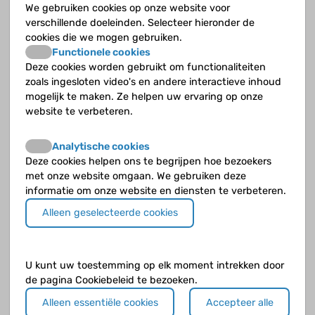
We gebruiken cookies op onze website voor
problemen je tegen gaat komen op je pad. Soms kan dat veel
verschillende doeleinden. Selecteer hieronder de
wijsheid opleveren, ook omdat middelbareschoolkinderen een
cookies die we mogen gebruiken.
beetje opkijken naar studenten. Dat zijn hun rolmodellen, niet
Functionele cookies
hun ouders. Andersom vinden jongeren die met dezelfde
Deze cookies worden gebruikt om functionaliteiten
dingen geworsteld hebben het ook vaak heel prettig om van
zoals ingesloten video's en andere interactieve inhoud
betekenis te zijn voor jongere kinderen in dezelfde situatie.
mogelijk te maken. Ze helpen uw ervaring op onze
Het mes snijdt aan twee kanten. Als je zelf iets wilt leren,
website te verbeteren.
moet je er les in geven. Het zou mooi zijn om dit idee van
rolmodellen door te voeren, bijvoorbeeld bij het organiseren
Analytische cookies
van hemofiliekampen. Zodat we daar, net zoals in de sport of
Deze cookies helpen ons te begrijpen hoe bezoekers
theaterwereld, iconen hebben. Het is fantastisch als een
met onze website omgaan. We gebruiken deze
twintiger met hemofilie kan laten zien dat hij met dezelfde
informatie om onze website en diensten te verbeteren.
dingen geworsteld heeft en toch iets van zijn leven heeft
weten te maken.
Alleen geselecteerde cookies
Prikken moet net zo bij het leven horen als tandenpoetsen
U kunt uw toestemming op elk moment intrekken door
de pagina Cookiebeleid te bezoeken.
Ik lig er niet wakker van
Alleen essentiële cookies
Accepteer alle