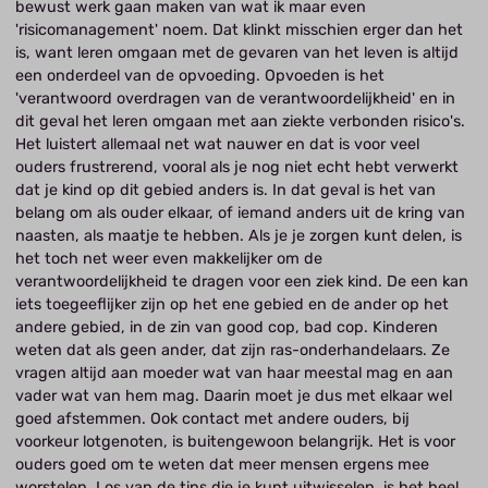
bewust werk gaan maken van wat ik maar even
'risicomanagement' noem. Dat klinkt misschien erger dan het
is, want leren omgaan met de gevaren van het leven is altijd
een onderdeel van de opvoeding. Opvoeden is het
'verantwoord overdragen van de verantwoordelijkheid' en in
dit geval het leren omgaan met aan ziekte verbonden risico's.
Het luistert allemaal net wat nauwer en dat is voor veel
ouders frustrerend, vooral als je nog niet echt hebt verwerkt
dat je kind op dit gebied anders is. In dat geval is het van
belang om als ouder elkaar, of iemand anders uit de kring van
naasten, als maatje te hebben. Als je je zorgen kunt delen, is
het toch net weer even makkelijker om de
verantwoordelijkheid te dragen voor een ziek kind. De een kan
iets toegeeflijker zijn op het ene gebied en de ander op het
andere gebied, in de zin van good cop, bad cop. Kinderen
weten dat als geen ander, dat zijn ras-onderhandelaars. Ze
vragen altijd aan moeder wat van haar meestal mag en aan
vader wat van hem mag. Daarin moet je dus met elkaar wel
goed afstemmen. Ook contact met andere ouders, bij
voorkeur lotgenoten, is buitengewoon belangrijk. Het is voor
ouders goed om te weten dat meer mensen ergens mee
worstelen. Los van de tips die je kunt uitwisselen, is het heel