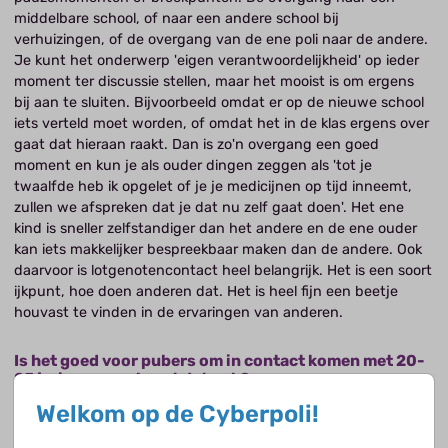
middelbare school, of naar een andere school bij
verhuizingen, of de overgang van de ene poli naar de andere.
Je kunt het onderwerp 'eigen verantwoordelijkheid' op ieder
moment ter discussie stellen, maar het mooist is om ergens
bij aan te sluiten. Bijvoorbeeld omdat er op de nieuwe school
iets verteld moet worden, of omdat het in de klas ergens over
gaat dat hieraan raakt. Dan is zo'n overgang een goed
moment en kun je als ouder dingen zeggen als 'tot je
twaalfde heb ik opgelet of je je medicijnen op tijd inneemt,
zullen we afspreken dat je dat nu zelf gaat doen'. Het ene
kind is sneller zelfstandiger dan het andere en de ene ouder
kan iets makkelijker bespreekbaar maken dan de andere. Ook
daarvoor is lotgenotencontact heel belangrijk. Het is een soort
ijkpunt, hoe doen anderen dat. Het is heel fijn een beetje
houvast te vinden in de ervaringen van anderen.
Is het goed voor pubers om in contact komen met 20-
25 jarigen en gebeurt dat ook?
Het gebeurt soms, weinig gestructureerd dat wel. Het raakt
Welkom op de Cyberpoli!
een beetje aan de letterlijke betekenis van voorlichting, met
een lampje voorop lopen. De generatie voor je weet welke