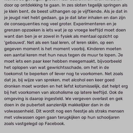
door op ontdekking te gaan. In zes sloten tegelijk springen als
je klein bent, de beest uithangen op je vijftiende. Als je dat in
je jeugd niet hebt gedaan, ga je dat later inhalen en dan zijn
de consequenties nog veel groter. Experimenteren en je
grenzen opzoeken is iets wat je op vroege leeftijd moet doen
want dan ben je er zowel in fysiek als mentaal opzicht op
'gebouwd'. Net als een taal leren, of leren skiën, op een
gegeven moment is het moment voorbij. Kinderen moeten
een aantal keren met hun neus tegen de muur te lopen. Je
moet iets een paar keer hebben meegemaakt, bijvoorbeeld
het oplopen van wat gewrichtsschade, om het in de
toekomst te beperken of liever nog te voorkomen. Net zoals
dat je, bij wijze van spreken, met alcohol een keer goed
dronken moet worden en het liefst kotsmisselijk, dat helpt erg
bij het voorkomen van alcoholisme op latere leeftijd. Ook de
omgeving is daarop ingesteld. We vergeven overlast en gek
doen in de puberteit aanzienlijk makkelijker dan in de
volwassenheid. Dit wordt nog een feestje als straks mensen
met volwassen ogen gaan terugkijken op hun schooljaren
zoals vastgelegd op Facebook.