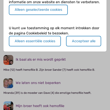
Ruben (10) heeft hemofilie A.
informatie om onze website en diensten te verbeteren.
Alleen geselecteerde cookies
Ik voel me totaal niet beperkt
Pepijn (14) heeft hemofilie A.
U kunt uw toestemming op elk moment intrekken door
de pagina Cookiebeleid te bezoeken.
Wij hebben een app met alle hemofiliecentra in
Europa
Alleen essentiële cookies
Accepteer alle
Odile (42) is de moeder van Berend (11) met hemofilie B.
Ik baal als er mis wordt geprikt
Mike (12) heeft hemofilie B. Zijn broer Sander (7) heeft ook hemofilie B.
We laten ons niet beperken
Miranda (39) is de moeder van Dave (4) die ernstige hemofilie heeft.
Mijn broer heeft ook hemofilie