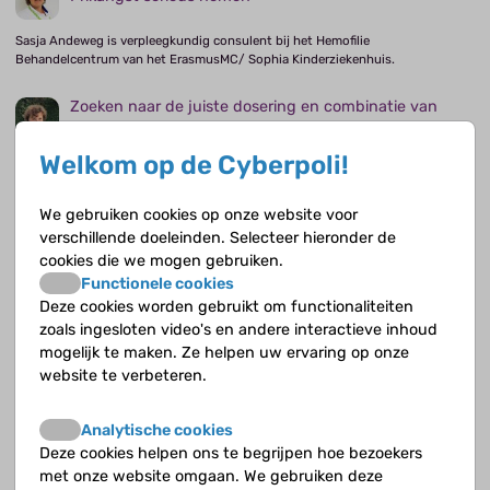
Sasja Andeweg is verpleegkundig consulent bij het Hemofilie
Behandelcentrum van het ErasmusMC/ Sophia Kinderziekenhuis.
Zoeken naar de juiste dosering en combinatie van
medicijnen
Welkom op de Cyberpoli!
Lidwien Hanff is ziekenhuisapotheker in het Prinses Maxima Centrum.
Gewrichtsschade op jonge leeftijd zien we bijna niet
We gebruiken cookies op onze website voor
meer
verschillende doeleinden. Selecteer hieronder de
cookies die we mogen gebruiken.
Rienk Tamminga werkte als kinderhematoloog in het UMC Groningen. Hij
Functionele cookies
behandelde o.a. kinderen met hemofilie.
Deze cookies worden gebruikt om functionaliteiten
zoals ingesloten video's en andere interactieve inhoud
Soms heb ik geen zin of vergeet ik te prikken
mogelijk te maken. Ze helpen uw ervaring op onze
website te verbeteren.
Tim (16) heeft hemofilie.
Analytische cookies
Ik mag alleen niet waterskiën
Deze cookies helpen ons te begrijpen hoe bezoekers
met onze website omgaan. We gebruiken deze